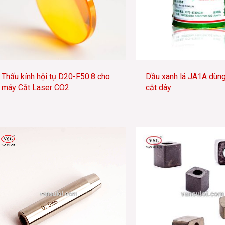
Thấu kính hội tụ D20-F50.8 cho
Dầu xanh lá JA1A dùn
máy Cắt Laser CO2
cắt dây