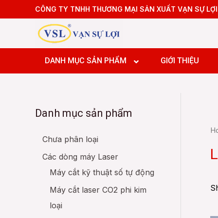
Skip
CÔNG TY TNHH THƯƠNG MẠI SẢN XUẤT VẠN SỰ LỢI
to
content
Linh kiệ
Linh kiệ
DANH MỤC SẢN PHẨM
GIỚI THIỆU
Linh ki
Linh kiệ
Danh mục sản phẩm
Linh kiệ
H
Linh kiệ
Chưa phân loại
Linh ki
L
Các dòng máy Laser
Linh kiệ
Máy cắt kỹ thuật số tự động
Sh
Máy cắt laser CO2 phi kim
loại