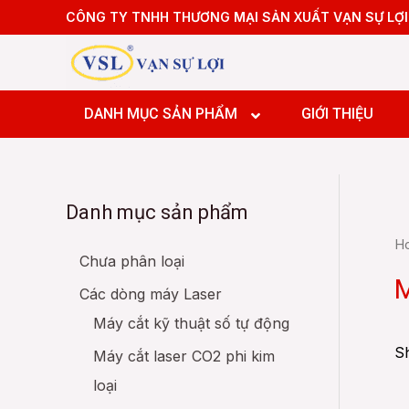
Skip
CÔNG TY TNHH THƯƠNG MẠI SẢN XUẤT VẠN SỰ LỢI
to
content
Máy tiệ
Máy tiệ
DANH MỤC SẢN PHẨM
GIỚI THIỆU
Máy pha
Máy pha
Máy pha
Danh mục sản phẩm
Máy Doa
Máy tiệ
H
Máy tiệ
Chưa phân loại
Máy pha
M
Các dòng máy Laser
Máy pha
Máy cắt kỹ thuật số tự động
Máy pha
Máy Doa
Sh
Máy cắt laser CO2 phi kim
loại