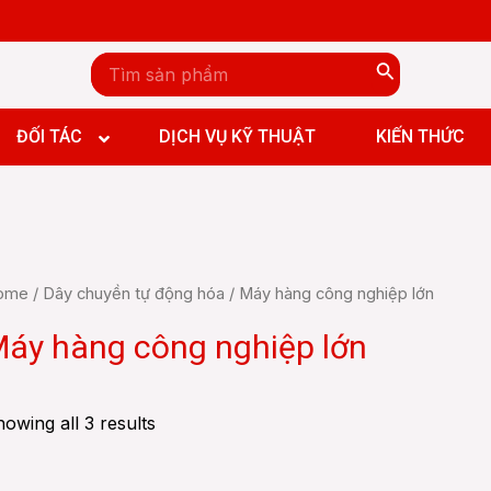
Search
for:
n đứng CNC
n ngang CNC
ĐỐI TÁC
DỊCH VỤ KỸ THUẬT
KIẾN THỨC
y đứng CNC
y ngang CNC
y giường CNC
 Boring and Milling machine CNC
n đứng CNC
ome
/
Dây chuyền tự động hóa
/ Máy hàng công nghiệp lớn
n ngang CNC
y đứng CNC
áy hàng công nghiệp lớn
y ngang CNC
y giường CNC
 Boring and Milling machine CNC
owing all 3 results