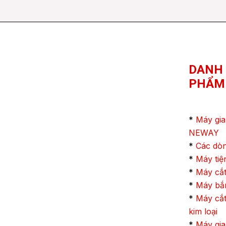
DANH
PHẨM
*
Máy gia
NEWAY
*
Các dò
*
Máy ti
*
Máy cắt
*
Máy bắn
*
Máy cắt
kim loại
*
Máy gia