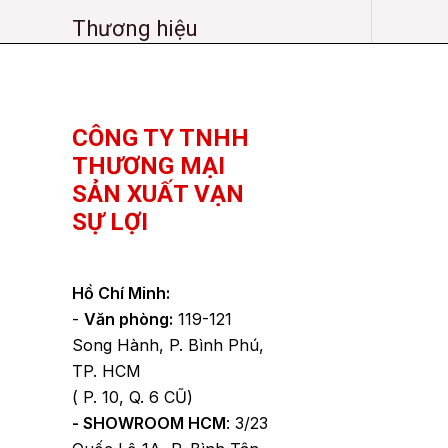
Thương hiệu
Facebook
YouTube
TikTok
CÔNG TY TNHH
THƯƠNG MẠI
SẢN XUẤT VẠN
SỰ LỢI
Hồ Chí Minh:
-
Văn phòng:
119-121
Song Hành, P. Bình Phú,
TP. HCM
( P. 10, Q. 6 CŨ)
- SHOWROOM HCM
: 3/23