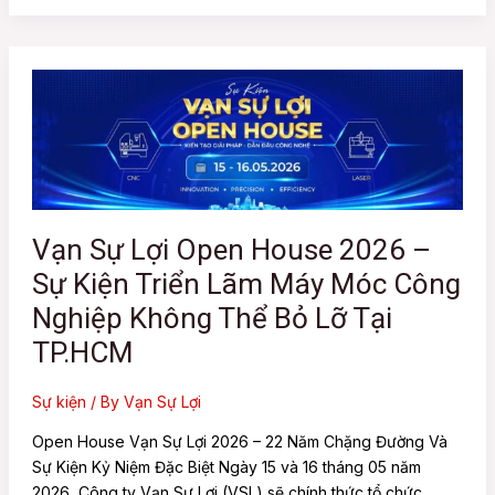
Vạn
Sự
Lợi
Open
House
2026
–
Vạn Sự Lợi Open House 2026 –
Sự
Sự Kiện Triển Lãm Máy Móc Công
Kiện
Triển
Nghiệp Không Thể Bỏ Lỡ Tại
Lãm
TP.HCM
Máy
Móc
Sự kiện
/ By
Vạn Sự Lợi
Công
Nghiệp
Open House Vạn Sự Lợi 2026 – 22 Năm Chặng Đường Và
Không
Sự Kiện Kỷ Niệm Đặc Biệt Ngày 15 và 16 tháng 05 năm
Thể
2026, Công ty Vạn Sự Lợi (VSL) sẽ chính thức tổ chức