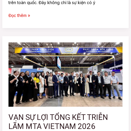
trên toàn quốc. Đây không chỉ là sự kiện có ý
Đọc thêm »
VẠN
SỰ
LỢI
TỔNG
KẾT
TRIỄN
LÃM
MTA
VIETNAM
2026
VẠN SỰ LỢI TỔNG KẾT TRIỄN
LÃM MTA VIETNAM 2026