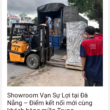
–
Điểm
e
kết
nối
mới
e
cùng
khách
hàng
miền
Trung
Showroom Vạn Sự Lợi tại Đà
Nẵng – Điểm kết nối mới cùng