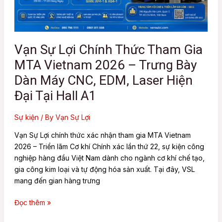
MTA
Vietnam
2026
–
Vạn Sự Lợi Chính Thức Tham Gia
Trưng
MTA Vietnam 2026 – Trưng Bày
Bày
Dàn
Dàn Máy CNC, EDM, Laser Hiện
Máy
Đại Tại Hall A1
CNC,
EDM,
Sự kiện
/ By
Vạn Sự Lợi
Laser
Hiện
Vạn Sự Lợi chính thức xác nhận tham gia MTA Vietnam
Đại
2026 – Triển lãm Cơ khí Chính xác lần thứ 22, sự kiện công
Tại
nghiệp hàng đầu Việt Nam dành cho ngành cơ khí chế tạo,
Hall
gia công kim loại và tự động hóa sản xuất. Tại đây, VSL
A1
mang đến gian hàng trưng
Đọc thêm »