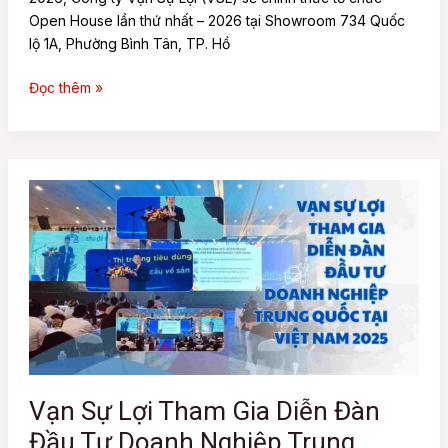
Bỏ
Open House lần thứ nhất – 2026 tại Showroom 734 Quốc
Lỡ
lộ 1A, Phường Bình Tân, TP. Hồ
Tại
TP.HCM
Đọc thêm »
Vạn
Sự
Lợi
Tham
Gia
Diễn
Đàn
Đầu
Tư
Doanh
Vạn Sự Lợi Tham Gia Diễn Đàn
Nghiệp
Đầu Tư Doanh Nghiệp Trung
Trung