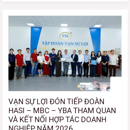
VẠN
SỰ
LỢI
ĐÓN
TIẾP
ĐOÀN
HASI
–
MBC
–
YBA
THAM
QUAN
VẠN SỰ LỢI ĐÓN TIẾP ĐOÀN
VÀ
HASI – MBC – YBA THAM QUAN
KẾT
VÀ KẾT NỐI HỢP TÁC DOANH
NỐI
HỢP
NGHIỆP NĂM 2026