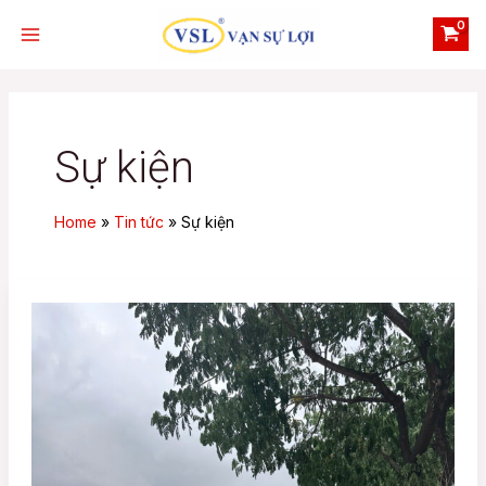
Skip
Post
Main
to
pagination
Menu
content
Sự kiện
e
Home
Tin tức
Sự kiện
e
Showroom
Vạn
Sự
Lợi
tại
Đà
Nẵng