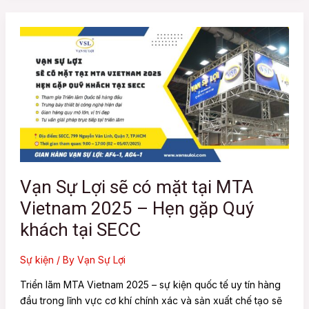
Vạn
Sự
Lợi
sẽ
có
mặt
tại
MTA
Vietnam
2025
Vạn Sự Lợi sẽ có mặt tại MTA
–
Vietnam 2025 – Hẹn gặp Quý
Hẹn
gặp
khách tại SECC
Quý
khách
Sự kiện
/ By
Vạn Sự Lợi
tại
Triển lãm MTA Vietnam 2025 – sự kiện quốc tế uy tín hàng
SECC
đầu trong lĩnh vực cơ khí chính xác và sản xuất chế tạo sẽ