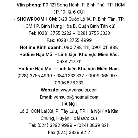
-
Văn phòng:
119-121 Song Hành, P. Bình Phú, TP. HCM
( P. 10, Q. 6 CŨ)
- SHOWROOM HCM
: 3/23 Quốc Lộ 1A, P. Bình Tân, TP.
HCM ( P. Bình Hưng Hòa B, Quận Bình Tân cũ)
Tel:
(028) 3755 2222 – (028) 3755 3333
Fax:
(028) 3755 4999
Hotline Kinh doanh:
090 798 1111; 0901 011 888
Hotline Hậu Mãi - Linh kiện Khu vực Miền Bắc:
0938.717.711
Hotline Hậu Mãi - Linh kiện Khu vực Miền Nam:
(028) 3755.4999 - 0843.333.337 - 0909.065.997 -
0906.876.333
Website:
www.vansuloi.com
Email:
vansuloi@hotmail.com
HÀ NỘI
Lô 2, CCN Lai Xá, P. Tây Lựu, TP. Hà Nội ( Xã Kim
Chung, Huyện Hoài Đức cũ)
Tel: (024) 3292 9999 – (024) 3839 8211
Fax:(024) 3839 8212