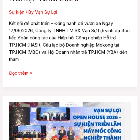
TÁC
DOANH
Sự kiện
/ By
Vạn Sự Lợi
NGHIỆP
Kết nối để phát triển – Đồng hành để vươn xa Ngày
NĂM
17/06/2026, Công ty TNHH TM SX Vạn Sự Lợi vinh dự đón
2026
tiếp đoàn công tác của Hiệp hội Công nghiệp Hỗ trợ
TP.HCM (HASI), Câu lạc bộ Doanh nghiệp Mekong tại
TP.HCM (MBC) và Hội Doanh nhân trẻ TP.HCM (YBA) đến
tham
Đọc thêm »
Vạn
Sự
Lợi
Open
House