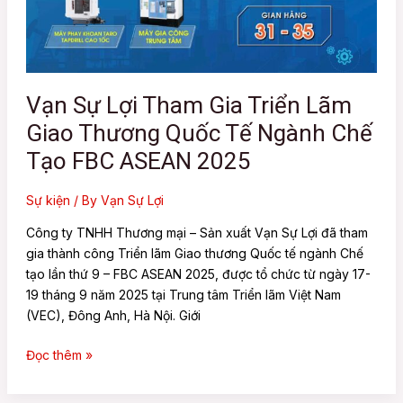
Triển
Lãm
Giao
Thương
Quốc
Vạn Sự Lợi Tham Gia Triển Lãm
Tế
Giao Thương Quốc Tế Ngành Chế
Ngành
Chế
Tạo FBC ASEAN 2025
Tạo
FBC
Sự kiện
/ By
Vạn Sự Lợi
ASEAN
Công ty TNHH Thương mại – Sản xuất Vạn Sự Lợi đã tham
2025
gia thành công Triển lãm Giao thương Quốc tế ngành Chế
tạo lần thứ 9 – FBC ASEAN 2025, được tổ chức từ ngày 17-
19 tháng 9 năm 2025 tại Trung tâm Triển lãm Việt Nam
(VEC), Đông Anh, Hà Nội. Giới
Đọc thêm »