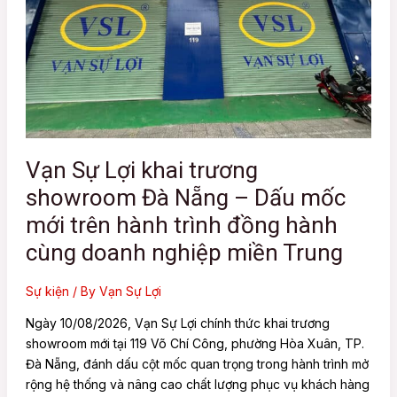
Đà
Nẵng
–
Dấu
mốc
mới
trên
hành
Vạn Sự Lợi khai trương
trình
showroom Đà Nẵng – Dấu mốc
đồng
hành
mới trên hành trình đồng hành
cùng
cùng doanh nghiệp miền Trung
doanh
nghiệp
Sự kiện
/ By
Vạn Sự Lợi
miền
Trung
Ngày 10/08/2026, Vạn Sự Lợi chính thức khai trương
showroom mới tại 119 Võ Chí Công, phường Hòa Xuân, TP.
Đà Nẵng, đánh dấu cột mốc quan trọng trong hành trình mở
rộng hệ thống và nâng cao chất lượng phục vụ khách hàng