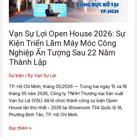
2026:
Sự
Kiện
Triển
Lãm
Vạn Sự Lợi Open House 2026: Sự
Máy
Kiện Triển Lãm Máy Móc Công
Móc
Công
Nghiệp Ấn Tượng Sau 22 Năm
Nghiệp
Thành Lập
Ấn
Tượng
Sự kiện
/ By
Vạn Sự Lợi
Sau
22
TP. Hồ Chí Minh, tháng 05/2026 — Trong hai ngày 15 và 16
Năm
tháng 05 năm 2026, Công ty TNHH Thương mại Sản xuất
Thành
Vạn Sự Lợi (VSL) đã tổ chức thành công sự kiện Open
Lập
House lần thứ nhất – 2026 tại Showroom 734 Quốc lộ 1A,
Phường Bình Tân, TP. Hồ Chí Minh.
Đọc thêm »