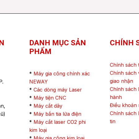
N
DANH MỤC SẢN
CHÍNH 
PHẨM
Chính sách 
Chính sách 
*
Máy gia công chính xác
giao nhận
P.
NEWAY
Chính sách
*
Các dòng máy Laser
hành
*
Máy tiện CNC
Điều khoản 
ân,
*
Máy cắt dây
Chính sách 
cũ)
*
Máy bắn tia lửa điện
tin
*
Máy cắt laser CO2 phi
kim loại
*
Máy gia công kim loại