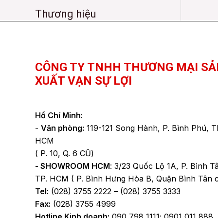
Thương hiệu
Facebook
YouTube
TikTok
CÔNG TY TNHH THƯƠNG MẠI SẢ
XUẤT VẠN SỰ LỢI
Hồ Chí Minh:
-
Văn phòng:
119-121 Song Hành, P. Bình Phú, T
HCM
( P. 10, Q. 6 CŨ)
- SHOWROOM HCM
: 3/23 Quốc Lộ 1A, P. Bình T
TP. HCM ( P. Bình Hưng Hòa B, Quận Bình Tân 
Tel:
(028) 3755 2222 – (028) 3755 3333
Fax:
(028) 3755 4999
Hotline Kinh doanh:
090 798 1111; 0901 011 888