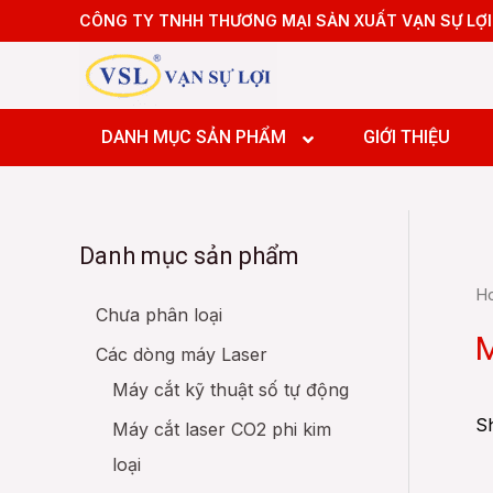
Skip
CÔNG TY TNHH THƯƠNG MẠI SẢN XUẤT VẠN SỰ LỢI
to
content
Máy hàn
Máy khắ
DANH MỤC SẢN PHẨM
GIỚI THIỆU
Máy làm 
Máy cắt 
Máy cắt 
Danh mục sản phẩm
Máy cắt 
Máy hàn
Máy cắt 
H
Máy khắ
Chưa phân loại
Các dòng
Máy làm 
M
Mô hình
Các dòng máy Laser
Máy cắt 
Máy cắt kỹ thuật số tự động
Máy cắt 
Máy cắt 
Sh
Máy cắt laser CO2 phi kim
Máy cắt 
loại
Các dòng