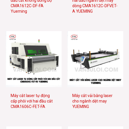
đầu cắt không đồng bộ
hai đầu ngành dệt may
CMA1612C-DF-FA
dòng CMA1612C-DFVET-
Yueming
A YUEMING
Máy cắt laser tự động
Máy cắt vải bằng laser
cấp phôi với hai đầu cắt
cho ngành dệt may
CMA1606C-FET-FA
YUEMING