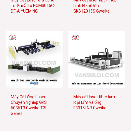
Túi Khí Ô Tô HCM3015C-
hình H khổ lớn
DF-A YUEMING
GKS12015S Gweike
Máy Cắt Ống Laser
Máy cắt laser fiber kim
Chuyên Nghiệp GKS
loại tấm và ống
6036T3 Gweike T3L
F3015LNR Gweike
Series