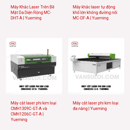
Máy Khắc Laser Trên Bề
Máy khắc laser tự động
Mặt Da Diện Rộng MC-
khổ lớn không đường nối
DHT-A | Yueming
MC-DF-A | Yueming
Máy cắt laser phi kim loại
Máy cắt laser phi kim loại
CMH1309C-GT-A và
đa năng | Yueming
CMH1206C-GT-A |
Yueming