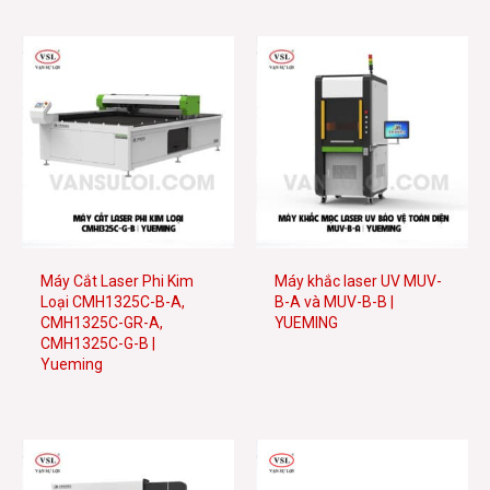
Máy Cắt Laser Phi Kim
Máy khắc laser UV MUV-
Loại CMH1325C-B-A,
B-A và MUV-B-B |
CMH1325C-GR-A,
YUEMING
CMH1325C-G-B |
Yueming