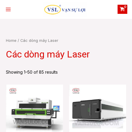
Skip
Main
to
Menu
content
Home
/ Các dòng máy Laser
Các dòng máy Laser
e
Showing 1–50 of 85 results
e