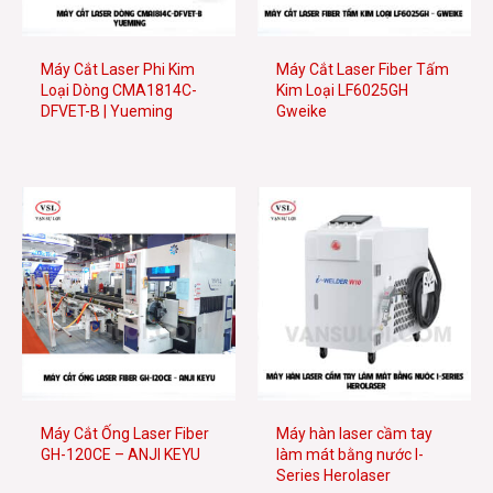
e
Máy Cắt Laser Phi Kim
Máy Cắt Laser Fiber Tấm
Loại Dòng CMA1814C-
Kim Loại LF6025GH
DFVET-B | Yueming
Gweike
e
Máy Cắt Ống Laser Fiber
Máy hàn laser cầm tay
GH-120CE – ANJI KEYU
làm mát bằng nước I-
Series Herolaser