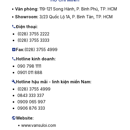
•
Văn phòng:
119-121 Song Hành, P. Bình Phú, TP. HCM
•
Showroom:
3/23 Quốc Lộ 1A, P. Bình Tân, TP. HCM
Điện thoại:
(028) 3755 2222
(028) 3755 3333
Fax:
(028) 3755 4999
Hotline kinh doanh:
090 798 1111
0901 011 888
Hotline hậu mãi - linh kiện miền Nam:
(028) 3755 4999
0843 333 337
0909 065 997
0906 876 333
Website:
• www.vansuloi.com