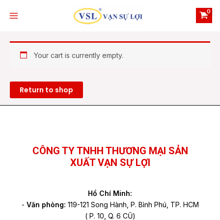
Skip
Main
to
Menu
content
Your cart is currently empty.
Return to shop
e
e
Facebook
YouTube
TikTok
CÔNG TY TNHH THƯƠNG MẠI SẢN
XUẤT VẠN SỰ LỢI
Hồ Chí Minh:
-
Văn phòng:
119-121 Song Hành, P. Bình Phú, TP. HCM
( P. 10, Q. 6 CŨ)