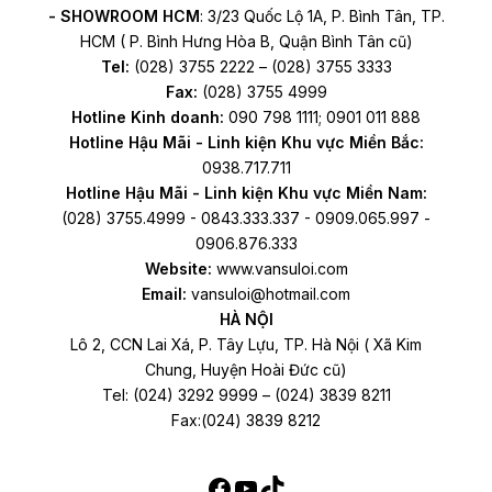
- SHOWROOM HCM
: 3/23 Quốc Lộ 1A, P. Bình Tân, TP.
e
HCM ( P. Bình Hưng Hòa B, Quận Bình Tân cũ)
Tel:
(028) 3755 2222 – (028) 3755 3333
Fax:
(028) 3755 4999
Hotline Kinh doanh:
090 798 1111; 0901 011 888
e
Hotline Hậu Mãi - Linh kiện Khu vực Miền Bắc:
0938.717.711
Hotline Hậu Mãi - Linh kiện Khu vực Miền Nam:
(028) 3755.4999 - 0843.333.337 - 0909.065.997 -
0906.876.333
Website:
www.vansuloi.com
Email:
vansuloi@hotmail.com
HÀ NỘI
Lô 2, CCN Lai Xá, P. Tây Lựu, TP. Hà Nội ( Xã Kim
Chung, Huyện Hoài Đức cũ)
Tel: (024) 3292 9999 – (024) 3839 8211
Fax:(024) 3839 8212