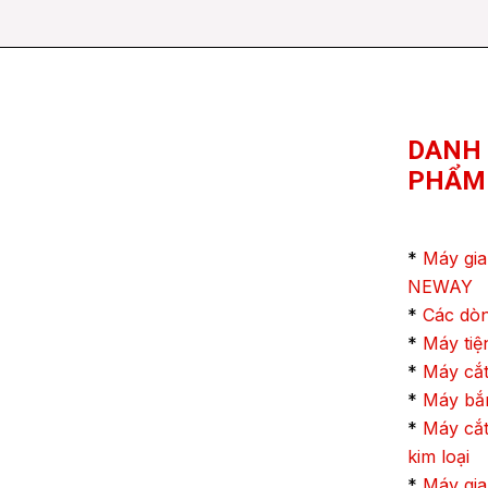
DANH
PHẨM
*
Máy gia
NEWAY
*
Các dò
*
Máy ti
*
Máy cắt
*
Máy bắn
*
Máy cắt
kim loại
*
Máy gia