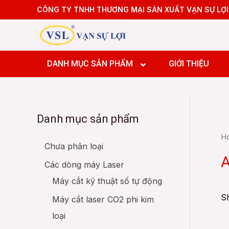
Skip
CÔNG TY TNHH THƯƠNG MẠI SẢN XUẤT VẠN SỰ LỢI
to
content
Máy tiệ
Máy tiệ
DANH MỤC SẢN PHẨM
GIỚI THIỆU
Máy pha
Máy pha
Máy pha
Danh mục sản phẩm
Máy Doa
Máy tiệ
H
Máy tiệ
Chưa phân loại
Máy pha
A
Các dòng máy Laser
Máy pha
Máy cắt kỹ thuật số tự động
Máy pha
Máy Doa
Sh
Máy cắt laser CO2 phi kim
loại