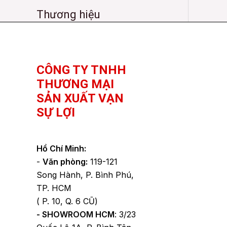
Thương hiệu
Facebook
YouTube
TikTok
CÔNG TY TNHH
THƯƠNG MẠI
SẢN XUẤT VẠN
SỰ LỢI
Hồ Chí Minh:
-
Văn phòng:
119-121
Song Hành, P. Bình Phú,
TP. HCM
( P. 10, Q. 6 CŨ)
- SHOWROOM HCM
: 3/23