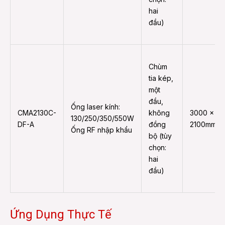
hai
đầu)
Chùm
tia kép,
một
đầu,
Ống laser kính:
CMA2130C-
không
3000 x
130/250/350/550W
DF-A
đồng
2100mm
Ống RF nhập khẩu
bộ (tùy
chọn:
hai
đầu)
Ứng Dụng Thực Tế