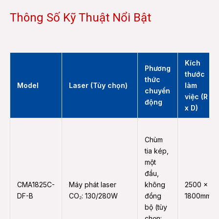
Thông Số Kỹ Thuật Nổi Bật
Kích
Phương
thước
thức
Model
Laser (Tùy chọn)
làm
chuyển
việc (R
động
x D)
Chùm
tia kép,
một
đầu,
CMA1825C-
Máy phát laser
không
2500 x
DF-B
CO₂: 130/280W
đồng
1800mm
bộ (tùy
chọn: