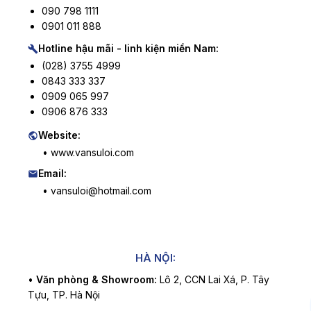
090 798 1111
0901 011 888
Hotline hậu mãi - linh kiện miền Nam:
(028) 3755 4999
0843 333 337
0909 065 997
0906 876 333
Website:
• www.vansuloi.com
Email:
• vansuloi@hotmail.com
HÀ NỘI:
•
Văn phòng & Showroom:
Lô 2, CCN Lai Xá, P. Tây
Tựu, TP. Hà Nội