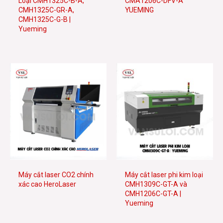
Loại CMH1325C-B-A,
CMA1206C-DFV-A
CMH1325C-GR-A,
YUEMING
CMH1325C-G-B |
Yueming
Máy cắt laser CO2 chính
Máy cắt laser phi kim loại
xác cao HeroLaser
CMH1309C-GT-A và
CMH1206C-GT-A |
Yueming