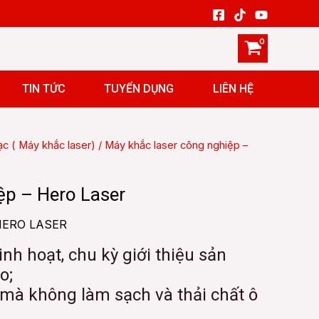
TIN TỨC
TUYỂN DỤNG
LIÊN HỆ
c ( Máy khắc laser)
/ Máy khắc laser công nghiệp –
ệp – Hero Laser
HERO LASER
linh hoạt, chu kỳ giới thiệu sản
o;
c mà không làm sạch và thải chất ô