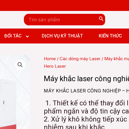
Search
for:
n đứng CNC
n ngang CNC
ĐỐI TÁC
DỊCH VỤ KỸ THUẬT
KIẾN THỨC
y đứng CNC
y ngang CNC
Home
/
Các dòng máy Laser
/
Máy khắc mạ
y giường CNC
Hero Laser
 Boring and Milling machine CNC
n đứng CNC
Máy khắc laser công nghi
n ngang CNC
y đứng CNC
MÁY KHẮC LASER CÔNG NGHIỆP – 
y ngang CNC
1. Thiết kế có thể thay đổi 
y giường CNC
phẩm ngắn và độ tin cậy ca
 Boring and Milling machine CNC
2. Xử lý khô không tiếp xú
nhiễm sau khi khắc