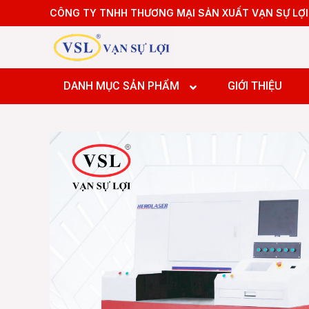
Skip
CÔNG TY TNHH THƯƠNG MẠI SẢN XUẤT VẠN SỰ LỢI
to
content
Máy tiệ
Máy tiệ
DANH MỤC SẢN PHẨM
GIỚI THIỆU
Máy pha
Máy pha
Máy pha
Máy Doa
Máy tiệ
Máy tiệ
Máy pha
Máy pha
Máy pha
Máy Doa