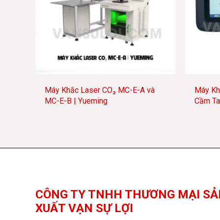
Máy Khắc Laser CO₂ MC-E-A và
Máy Kh
MC-E-B | Yueming
Cầm Ta
Facebook
YouTube
TikTok
CÔNG TY TNHH THƯƠNG MẠI SẢ
XUẤT VẠN SỰ LỢI