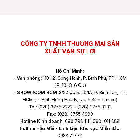
Facebook
YouTube
TikTok
CÔNG TY TNHH THƯƠNG MẠI SẢN
XUẤT VẠN SỰ LỢI
Hồ Chí Minh:
-
Văn phòng:
119-121 Song Hành, P. Bình Phú, TP. HCM
( P. 10, Q. 6 CŨ)
- SHOWROOM HCM
: 3/23 Quốc Lộ 1A, P. Bình Tân, TP.
HCM ( P. Bình Hưng Hòa B, Quận Bình Tân cũ)
Tel:
(028) 3755 2222 – (028) 3755 3333
Fax:
(028) 3755 4999
Hotline Kinh doanh:
090 798 1111; 0901 011 888
Hotline Hậu Mãi - Linh kiện Khu vực Miền Bắc:
0938.717.711