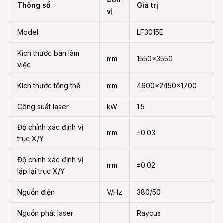
Thông số
Giá trị
vị
Model
LF3015E
Kích thước bàn làm
mm
1550×3550
việc
Kích thước tổng thể
mm
4600×2450×1700
Công suất laser
kW
1.5
Độ chính xác định vị
mm
±0.03
trục X/Y
Độ chính xác định vị
mm
±0.02
lặp lại trục X/Y
Nguồn điện
V/Hz
380/50
Nguồn phát laser
Raycus