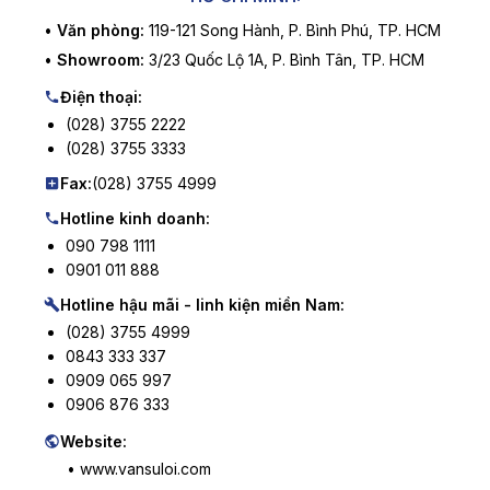
•
Văn phòng:
119-121 Song Hành, P. Bình Phú, TP. HCM
•
Showroom:
3/23 Quốc Lộ 1A, P. Bình Tân, TP. HCM
Điện thoại:
(028) 3755 2222
(028) 3755 3333
Fax:
(028) 3755 4999
Hotline kinh doanh:
090 798 1111
0901 011 888
Hotline hậu mãi - linh kiện miền Nam:
(028) 3755 4999
0843 333 337
0909 065 997
0906 876 333
Website:
• www.vansuloi.com