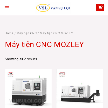
Skip
Main
to
Menu
content
Home
/
Máy tiện CNC
/ Máy tiện CNC MOZLEY
Máy tiện CNC MOZLEY
e
Showing all 2 results
e