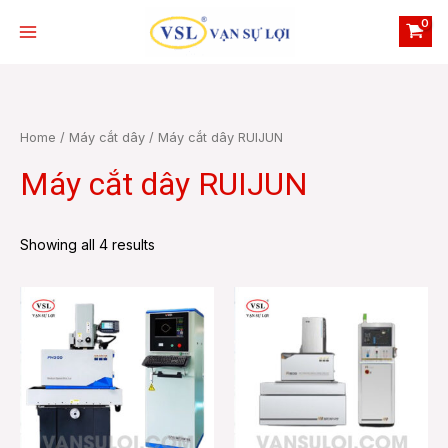
Skip
Main
to
Menu
content
Home
/
Máy cắt dây
/ Máy cắt dây RUIJUN
Máy cắt dây RUIJUN
e
Showing all 4 results
e