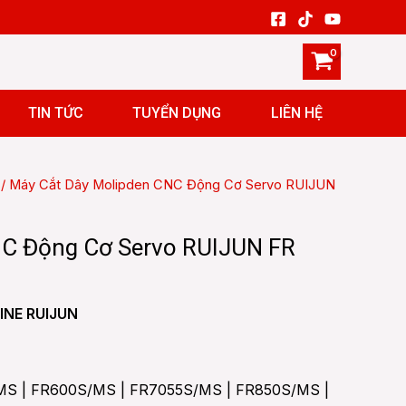
TIN TỨC
TUYỂN DỤNG
LIÊN HỆ
/ Máy Cắt Dây Molipden CNC Động Cơ Servo RUIJUN
NC Động Cơ Servo RUIJUN FR
INE RUIJUN
S | FR600S/MS | FR7055S/MS | FR850S/MS |