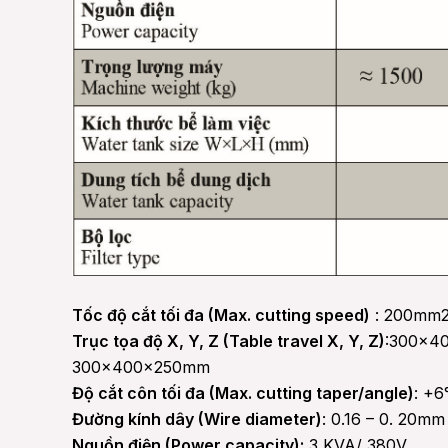
Tốc độ cắt tối đa (Max. cutting speed)
: 200mm2
Trục tọa độ X, Y, Z (Table travel X, Y, Z)
:300×4
300×400×250mm
Độ cắt côn tối đa (Max. cutting taper/angle)
: +
Đường kính dây (Wire diameter)
: 0.16 – 0. 20mm
Nguồn điện (Power capacity):
3 KVA/ 380V