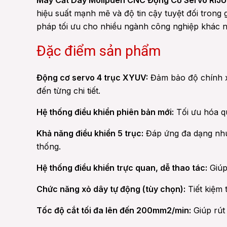
Máy Cắt Dây Molipden CNC Động Cơ Servo RIJU
hiệu suất mạnh mẽ và độ tin cậy tuyệt đối trong g
pháp tối ưu cho nhiều ngành công nghiệp khác 
Đặc điểm sản phẩm
Động cơ servo 4 trục XYUV:
Đảm bảo độ chính xá
đến từng chi tiết.
Hệ thống điều khiển phiên bản mới:
Tối ưu hóa qu
Khả năng điều khiển 5 trục:
Đáp ứng đa dạng nhu 
thống.
Hệ thống điều khiển trực quan, dễ thao tác:
Giúp
Chức năng xỏ dây tự động (tùy chọn):
Tiết kiệm 
Tốc độ cắt tối đa lên đến 200mm2/min:
Giúp rút 