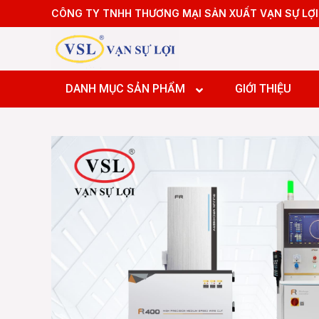
Skip
CÔNG TY TNHH THƯƠNG MẠI SẢN XUẤT VẠN SỰ LỢI
to
content
Máy tiệ
Máy tiệ
DANH MỤC SẢN PHẨM
GIỚI THIỆU
Máy pha
Máy pha
Máy pha
Máy Doa
Máy tiệ
Máy tiệ
Máy pha
Máy pha
Máy pha
Máy Doa