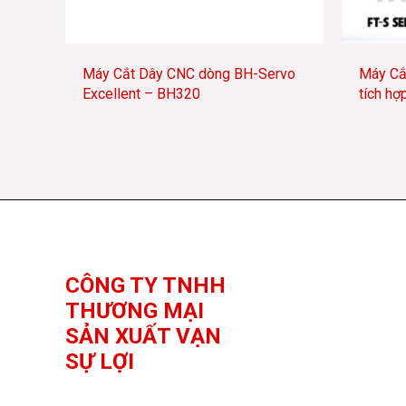
Máy Cắt Dây CNC dòng BH-Servo
Máy Cắ
Excellent – BH320
tích h
Facebook
YouTube
TikTok
CÔNG TY TNHH
THƯƠNG MẠI
SẢN XUẤT VẠN
SỰ LỢI