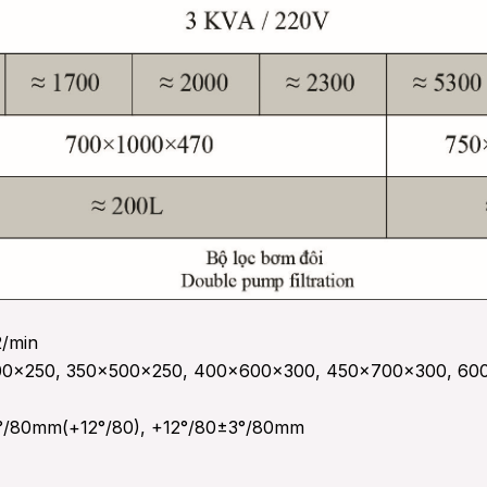
/min
00×250, 350×500×250, 400×600×300, 450×700×300, 60
6°/80mm(+12°/80), +12°/80±3°/80mm