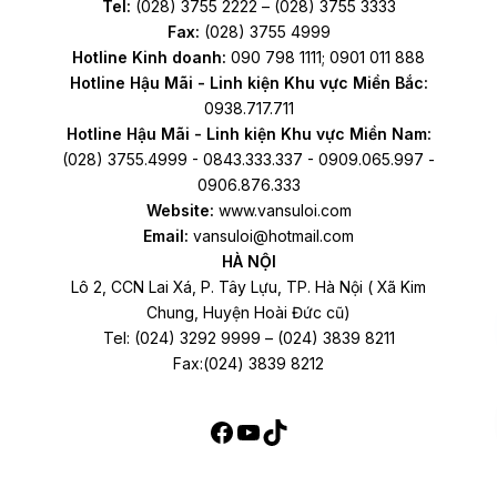
Tel:
(028) 3755 2222 – (028) 3755 3333
Fax:
(028) 3755 4999
Hotline Kinh doanh:
090 798 1111; 0901 011 888
Hotline Hậu Mãi - Linh kiện Khu vực Miền Bắc:
0938.717.711
Hotline Hậu Mãi - Linh kiện Khu vực Miền Nam:
(028) 3755.4999 - 0843.333.337 - 0909.065.997 -
0906.876.333
Website:
www.vansuloi.com
Email:
vansuloi@hotmail.com
HÀ NỘI
Lô 2, CCN Lai Xá, P. Tây Lựu, TP. Hà Nội ( Xã Kim
Chung, Huyện Hoài Đức cũ)
Tel: (024) 3292 9999 – (024) 3839 8211
Fax:(024) 3839 8212