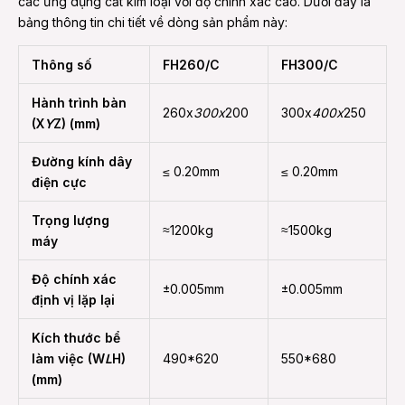
các ứng dụng cắt kim loại với độ chính xác cao. Dưới đây là
bảng thông tin chi tiết về dòng sản phẩm này:
Thông số
FH260/C
FH300/C
Hành trình bàn
260x
300x
200
300x
400x
250
(X
Y
Z) (mm)
Đường kính dây
≤ 0.20mm
≤ 0.20mm
điện cực
Trọng lượng
≈1200kg
≈1500kg
máy
Độ chính xác
±0.005mm
±0.005mm
định vị lặp lại
Kích thước bể
làm việc (W
L
H)
490*620
550*680
(mm)