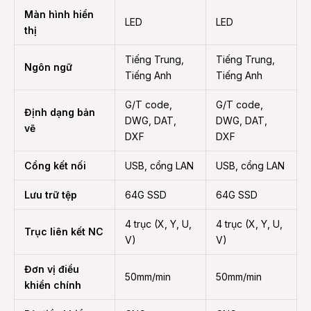
Màn hình hiển
LED
LED
thị
Tiếng Trung,
Tiếng Trung,
Ngôn ngữ
Tiếng Anh
Tiếng Anh
G/T code,
G/T code,
Định dạng bản
DWG, DAT,
DWG, DAT,
vẽ
DXF
DXF
Cổng kết nối
USB, cổng LAN
USB, cổng LAN
Lưu trữ tệp
64G SSD
64G SSD
4 trục (X, Y, U,
4 trục (X, Y, U,
Trục liên kết NC
V)
V)
Đơn vị điều
50mm/min
50mm/min
khiển chính