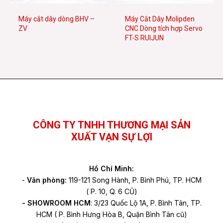
Máy cắt dây dòng BHV –
Máy Cắt Dây Molipden
ZV
CNC Dòng tích hợp Servo
FT-S RUIJUN
Facebook
YouTube
TikTok
CÔNG TY TNHH THƯƠNG MẠI SẢN
XUẤT VẠN SỰ LỢI
Hồ Chí Minh:
-
Văn phòng:
119-121 Song Hành, P. Bình Phú, TP. HCM
( P. 10, Q. 6 CŨ)
- SHOWROOM HCM
: 3/23 Quốc Lộ 1A, P. Bình Tân, TP.
HCM ( P. Bình Hưng Hòa B, Quận Bình Tân cũ)