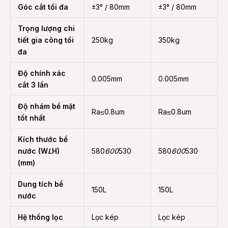
Góc cắt tối đa
±3° / 80mm
±3° / 80mm
Trọng lượng chi
tiết gia công tối
250kg
350kg
đa
Độ chính xác
0.005mm
0.005mm
cắt 3 lần
Độ nhám bề mặt
Ra≤0.8um
Ra≤0.8um
tốt nhất
Kích thước bể
nước (W
L
H)
580
600
530
580
600
530
(mm)
Dung tích bể
150L
150L
nước
Hệ thống lọc
Lọc kép
Lọc kép