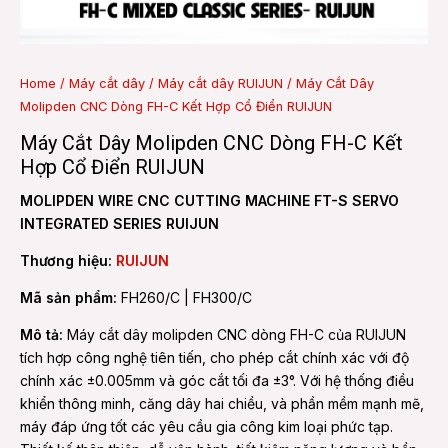
e
Home
/
Máy cắt dây
/
Máy cắt dây RUIJUN
/ Máy Cắt Dây
Molipden CNC Dòng FH-C Kết Hợp Cổ Điển RUIJUN
e
Máy Cắt Dây Molipden CNC Dòng FH-C Kết
Hợp Cổ Điển RUIJUN
MOLIPDEN WIRE CNC CUTTING MACHINE FT-S SERVO
INTEGRATED SERIES RUIJUN
Thương hiệu:
RUIJUN
Mã sản phẩm:
FH260/C | FH300/C
Mô tả:
Máy cắt dây molipden CNC dòng FH-C của RUIJUN
tích hợp công nghệ tiên tiến, cho phép cắt chính xác với độ
chính xác ±0.005mm và góc cắt tối đa ±3°. Với hệ thống điều
khiển thông minh, căng dây hai chiều, và phần mềm mạnh mẽ,
máy đáp ứng tốt các yêu cầu gia công kim loại phức tạp.