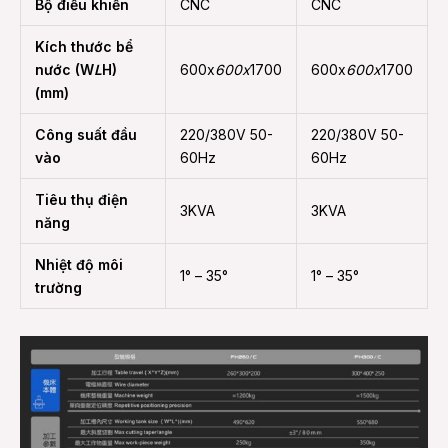
Bộ điều khiển
CNC
CNC
Kích thước bể
nước (W
L
H)
600x
600x
1700
600x
600x
1700
(mm)
Công suất đầu
220/380V 50-
220/380V 50-
vào
60Hz
60Hz
Tiêu thụ điện
3KVA
3KVA
năng
Nhiệt độ môi
1° – 35°
1° – 35°
trường