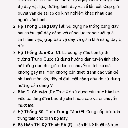
độ dày vật liệu, đường kính dây và số lần cắt. Giúp giải
quyết vấn đề sai số do kinh nghiệm khác nhau của
người vận hành.
Hệ Thống Căng Dây (B)
: Sử dụng hệ thống căng dây
hai chiều, giữ dây căng với cùng lực trong suốt quá
trình làm việc, giúp bảo vệ dây và giảm khả năng dây bị
đứt.
Hệ Thống Dao Đu (C)
: Là công ty đầu tiên tại thị
trường Trung Quốc sử dụng hướng dẫn tuyến tính cho
hệ thống dao đu, giúp dao di chuyển mượt mà mà
không gây mài mòn không cần thiết, tránh các vấn đề
như mài mòn lớn, dây bị đứt, mất căng dây do sử dụng
hướng dẫn dạng V.
Bàn Di Chuyển (D)
: Trục XY sử dụng cấu trúc bàn làm
việc ba tầng đảm bảo độ chính xác cao và di chuyển
mượt mà.
Hệ Thống Bôi Trơn Trung Tâm (E)
: Cung cấp bôi trơn
trung tâm cho toàn bộ máy.
Bộ Hiển Thị Kỹ Thuật Số (F)
: Hiển thị kỹ thuật số trục