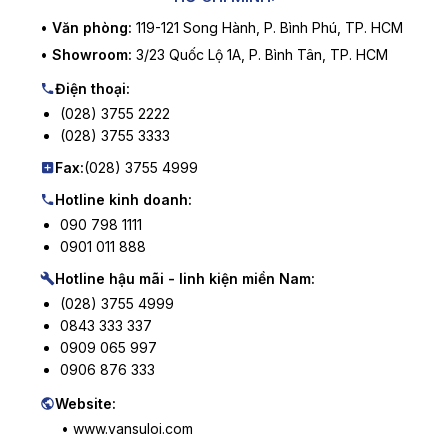
•
Văn phòng:
119-121 Song Hành, P. Bình Phú, TP. HCM
•
Showroom:
3/23 Quốc Lộ 1A, P. Bình Tân, TP. HCM
Điện thoại:
(028) 3755 2222
(028) 3755 3333
Fax:
(028) 3755 4999
Hotline kinh doanh:
090 798 1111
0901 011 888
Hotline hậu mãi - linh kiện miền Nam:
(028) 3755 4999
0843 333 337
0909 065 997
0906 876 333
Website:
• www.vansuloi.com