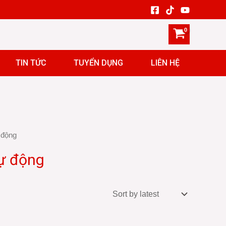
TIN TỨC
TUYỂN DỤNG
LIÊN HỆ
 động
tự động