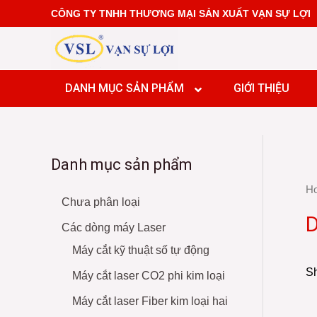
Skip
CÔNG TY TNHH THƯƠNG MẠI SẢN XUẤT VẠN SỰ LỢI
to
content
DANH MỤC SẢN PHẨM
GIỚI THIỆU
Dây chu
Danh mục sản phẩm
Dây chuy
Dây chu
Dây chuy
H
Dây chuy
Chưa phân loại
Giải phá
Dây chuy
D
Giải phá
Các dòng máy Laser
Giải phá
Giải phá
Máy cắt kỹ thuật số tự động
Giải phá
Giải phá
Giải phá
Sh
Máy cắt laser CO2 phi kim loại
Giải ph
Giải phá
Máy cắt laser Fiber kim loại hai
Giải phá
Giải ph