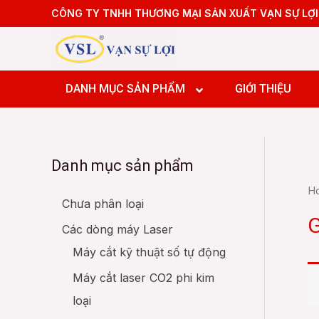
Skip
CÔNG TY TNHH THƯƠNG MẠI SẢN XUẤT VẠN SỰ LỢI
to
content
Dây chu
Dây chuy
DANH MỤC SẢN PHẨM
GIỚI THIỆU
Dây chuy
Giải phá
Giải phá
Danh mục sản phẩm
Giải phá
Dây chu
Giải phá
H
Dây chuy
Chưa phân loại
Giải ph
Dây chuy
G
Giải phá
Các dòng máy Laser
Giải phá
Giải phá
Máy cắt kỹ thuật số tự động
Giải phá
Giải phá
Máy cắt laser CO2 phi kim
Giải phá
loại
Giải ph