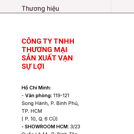
Thương hiệu
Facebook
YouTube
TikTok
CÔNG TY TNHH
THƯƠNG MẠI
SẢN XUẤT VẠN
SỰ LỢI
Hồ Chí Minh:
-
Văn phòng:
119-121
Song Hành, P. Bình Phú,
TP. HCM
( P. 10, Q. 6 CŨ)
- SHOWROOM HCM
: 3/23