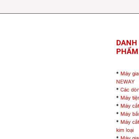
DANH
PHẨM
*
Máy gia
NEWAY
*
Các dò
*
Máy ti
*
Máy cắt
*
Máy bắn
*
Máy cắt
kim loại
*
Máy gia