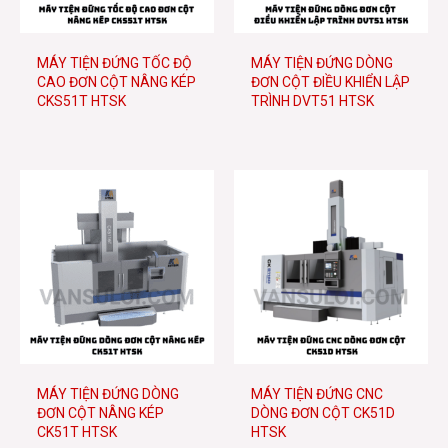
e
MÁY TIỆN ĐỨNG TỐC ĐỘ
MÁY TIỆN ĐỨNG DÒNG
CAO ĐƠN CỘT NÂNG KÉP
ĐƠN CỘT ĐIỀU KHIỂN LẬP
CKS51T HTSK
TRÌNH DVT51 HTSK
e
MÁY TIỆN ĐỨNG DÒNG
MÁY TIỆN ĐỨNG CNC
ĐƠN CỘT NÂNG KÉP
DÒNG ĐƠN CỘT CK51D
CK51T HTSK
HTSK