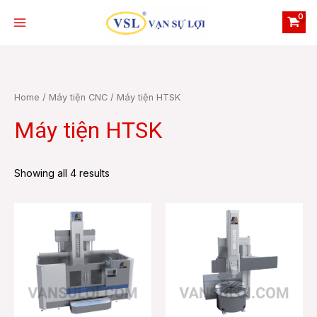
Skip
Main
to
Menu
content
Home
/
Máy tiện CNC
/ Máy tiện HTSK
Máy tiện HTSK
e
Showing all 4 results
e