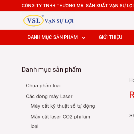
Skip
CÔNG TY TNHH THƯƠNG MẠI SẢN XUẤT VẠN SỰ LỢI
to
content
DANH MỤC SẢN PHẨM
GIỚI THIỆU
Máy hàn
Danh mục sản phẩm
Robot bố
Máy hàn
Robot c
H
Robot bố
Chưa phân loại
Robot hà
Robot c
R
Các dòng máy Laser
Robot hà
Máy cắt kỹ thuật số tự động
Sh
Máy cắt laser CO2 phi kim
loại