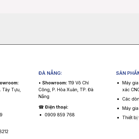
ĐÀ NẴNG:
SẢN PHẨ
howroom:
•
Showroom:
119 Võ Chí
Máy gia
P. Tây Tựu,
Công, P. Hòa Xuân, TP. Đà
xác CN
Nẵng
Các dòn
☎
Điện thoại:
Máy gia
99
0909 859 768
Thiết bị
8212