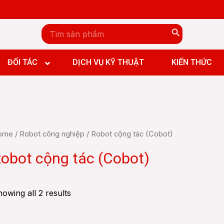
Search
for:
ĐỐI TÁC
DỊCH VỤ KỸ THUẬT
KIẾN THỨC
 robot
c xếp 4 trục
 robot
ộng tác (Cobot)
ome
/
Robot công nghiệp
/ Robot cộng tác (Cobot)
c xếp 4 trục
n 6 trục
ộng tác (Cobot)
obot cộng tác (Cobot)
n 6 trục
owing all 2 results