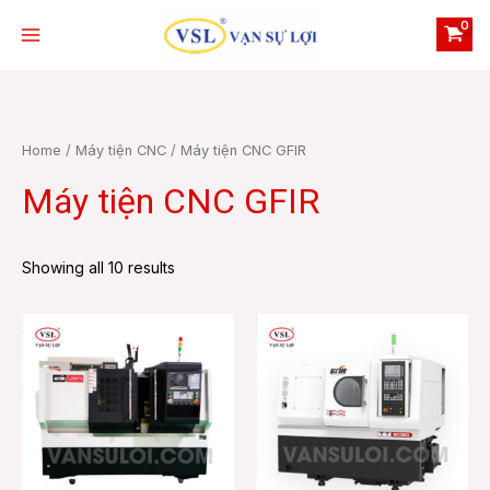
Skip
Main
to
Menu
content
Home
/
Máy tiện CNC
/ Máy tiện CNC GFIR
Máy tiện CNC GFIR
e
Showing all 10 results
e