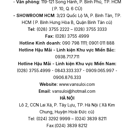
-
Văn phòng:
119-121 Song Hành, P. Bình Phú, TP. HCM
( P. 10, Q. 6 CŨ)
- SHOWROOM HCM
: 3/23 Quốc Lộ 1A, P. Bình Tân, TP.
HCM ( P. Bình Hưng Hòa B, Quận Bình Tân cũ)
Tel:
(028) 3755 2222 – (028) 3755 3333
Fax:
(028) 3755 4999
Hotline Kinh doanh:
090 798 1111; 0901 011 888
Hotline Hậu Mãi - Linh kiện Khu vực Miền Bắc:
0938.717.711
Hotline Hậu Mãi - Linh kiện Khu vực Miền Nam:
(028) 3755.4999 - 0843.333.337 - 0909.065.997 -
0906.876.333
Website:
www.vansuloi.com
Email:
vansuloi@hotmail.com
HÀ NỘI
Lô 2, CCN Lai Xá, P. Tây Lựu, TP. Hà Nội ( Xã Kim
Chung, Huyện Hoài Đức cũ)
Tel: (024) 3292 9999 – (024) 3839 8211
Fax:(024) 3839 8212