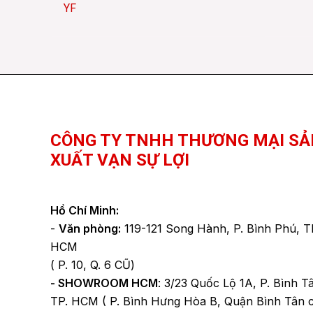
YF
Facebook
YouTube
TikTok
CÔNG TY TNHH THƯƠNG MẠI SẢ
XUẤT VẠN SỰ LỢI
Hồ Chí Minh:
-
Văn phòng:
119-121 Song Hành, P. Bình Phú, T
HCM
( P. 10, Q. 6 CŨ)
- SHOWROOM HCM
: 3/23 Quốc Lộ 1A, P. Bình T
TP. HCM ( P. Bình Hưng Hòa B, Quận Bình Tân 