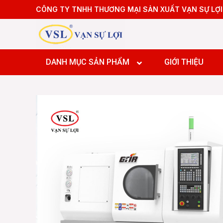
Skip
CÔNG TY TNHH THƯƠNG MẠI SẢN XUẤT VẠN SỰ LỢI
to
content
Máy tiệ
Máy tiệ
DANH MỤC SẢN PHẨM
GIỚI THIỆU
Máy pha
Máy pha
Máy pha
Máy Doa
Máy tiệ
Máy tiệ
Máy pha
Máy pha
Máy pha
Máy Doa