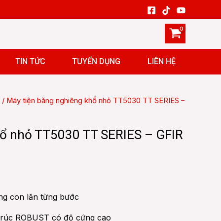
TIN TỨC
TUYỂN DỤNG
LIÊN HỆ
/ Máy tiện băng nghiêng khổ nhỏ TT5030 TT SERIES –
hổ nhỏ TT5030 TT SERIES – GFIR
ớng con lăn từng bước
u trúc ROBUST có độ cứng cao