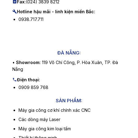
Fax:
(024) 3839 8212
Hotline hậu mãi - linh kiện miền Bắc:
0938.717.711
ĐÀ NẴNG:
•
Showroom:
119 Võ Chí Công, P. Hòa Xuân, TP. Đà
Nẵng
Điện thoại:
0909 859 768
SẢN PHẨM:
Máy gia công cơ khí chính xác CNC
Các dòng máy Laser
Máy gia công kim loại tấm
Thiết bị thông minh