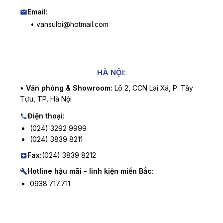
Email:
• vansuloi@hotmail.com
HÀ NỘI:
•
Văn phòng & Showroom:
Lô 2, CCN Lai Xá, P. Tây
Tựu, TP. Hà Nội
Điện thoại:
(024) 3292 9999
(024) 3839 8211
Fax:
(024) 3839 8212
Hotline hậu mãi - linh kiện miền Bắc:
0938.717.711