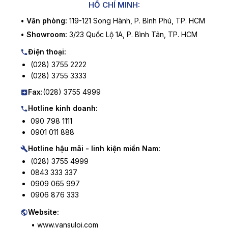
HỒ CHÍ MINH:
•
Văn phòng:
119-121 Song Hành, P. Bình Phú, TP. HCM
•
Showroom:
3/23 Quốc Lộ 1A, P. Bình Tân, TP. HCM
Điện thoại:
(028) 3755 2222
(028) 3755 3333
Fax:
(028) 3755 4999
Hotline kinh doanh:
090 798 1111
0901 011 888
Hotline hậu mãi - linh kiện miền Nam:
(028) 3755 4999
0843 333 337
0909 065 997
0906 876 333
Website:
• www.vansuloi.com