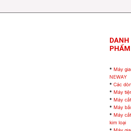
DANH
PHẨM
*
Máy gia
NEWAY
*
Các dò
*
Máy ti
*
Máy cắt
*
Máy bắn
*
Máy cắt
kim loại
*
Máy gia