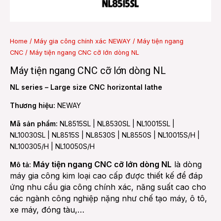
e
Home
/
Máy gia công chính xác NEWAY
/
Máy tiện ngang
CNC
/ Máy tiện ngang CNC cỡ lớn dòng NL
e
Máy tiện ngang CNC cỡ lớn dòng NL
NL series – Large size CNC horizontal lathe
Thương hiệu:
NEWAY
Mã sản phẩm:
NL8515SL | NL8530SL | NL10015SL |
NL10030SL | NL8515S | NL8530S | NL8550S | NL10015S/H |
NL100305/H | NL10050S/H
Máy tiện ngang CNC cỡ lớn dòng NL
là dòng
Mô tả:
máy gia công kim loại cao cấp được thiết kế để đáp
ứng nhu cầu gia công chính xác, năng suất cao cho
các ngành công nghiệp nặng như chế tạo máy, ô tô,
xe máy, đóng tàu,…