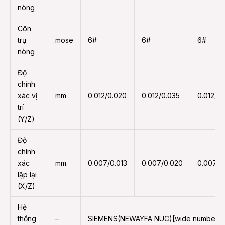
nòng
Côn
trụ
mose
6#
6#
6#
nòng
Độ
chính
xác vị
mm
0.012/0.020
0.012/0.035
0.012/0
trí
(Y/Z)
Độ
chính
xác
mm
0.007/0.013
0.007/0.020
0.007/0
lặp lại
(X/Z)
Hệ
thống
–
SIEMENS(NEWAYFA NUC)[wide number]