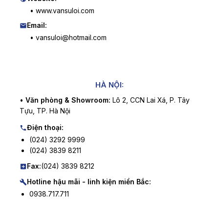
• www.vansuloi.com
Email:
• vansuloi@hotmail.com
HÀ NỘI:
•
Văn phòng & Showroom:
Lô 2, CCN Lai Xá, P. Tây
Tựu, TP. Hà Nội
Điện thoại:
(024) 3292 9999
(024) 3839 8211
Fax:
(024) 3839 8212
Hotline hậu mãi - linh kiện miền Bắc:
0938.717.711