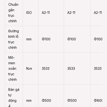
Chuẩn
gắn
ISO
A2-11
A2-11
A2-11
trục
chính
Đường
kính lỗ
mm
Φ100
Φ100
Φ100
trục
chính
Mô-
men
xoắn
N.m
3533
3533
3533
trục
chính
Bàn gá
tự
động
mm
Φ500
Φ500
Φ800
4