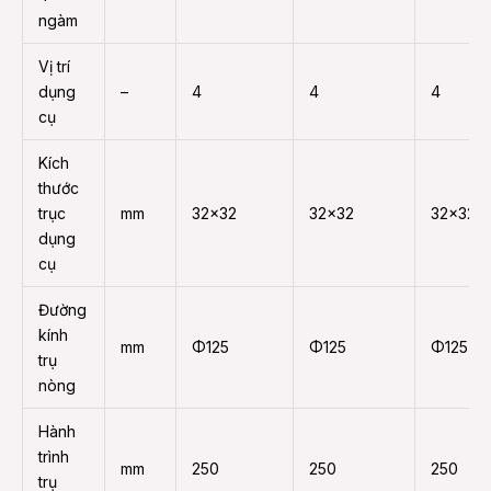
ngàm
Vị trí
dụng
–
4
4
4
cụ
Kích
thước
trục
mm
32×32
32×32
32×32
dụng
cụ
Đường
kính
mm
Φ125
Φ125
Φ125
trụ
nòng
Hành
trình
mm
250
250
250
trụ