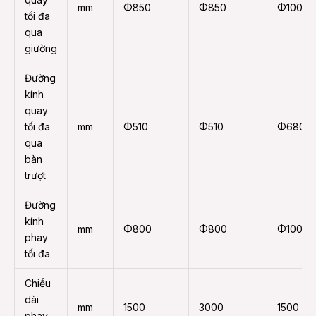
mm
Φ850
Φ850
Φ1000
tối đa
qua
giường
Đường
kính
quay
tối đa
mm
Φ510
Φ510
Φ680
qua
bàn
trượt
Đường
kính
mm
Φ800
Φ800
Φ1000
phay
tối đa
Chiều
dài
mm
1500
3000
1500
phay