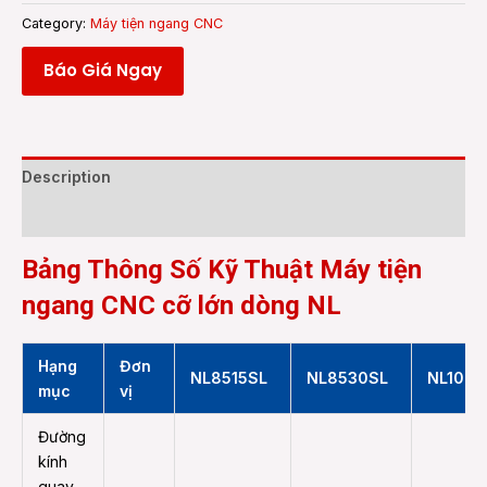
Category:
Máy tiện ngang CNC
Báo Giá Ngay
Description
Reviews (0)
Bảng Thông Số Kỹ Thuật Máy tiện
ngang CNC cỡ lớn dòng NL
Hạng
Đơn
NL8515SL
NL8530SL
NL1001
mục
vị
Đường
kính
quay