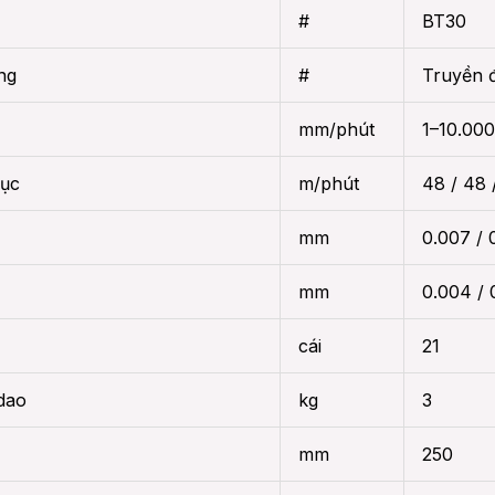
#
BT30
ng
#
Truyền đ
mm/phút
1–10.000
rục
m/phút
48 / 48 
mm
0.007 / 
mm
0.004 / 
cái
21
 dao
kg
3
mm
250