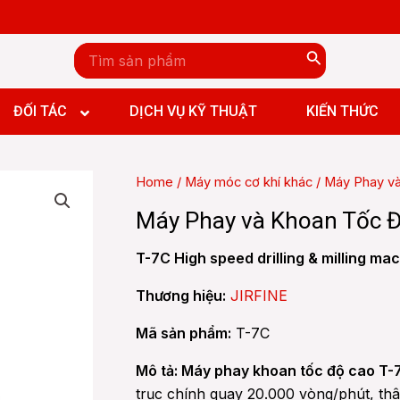
Search
for:
n đứng CNC
n ngang CNC
ĐỐI TÁC
DỊCH VỤ KỸ THUẬT
KIẾN THỨC
y đứng CNC
y ngang CNC
Home
/
Máy móc cơ khí khác
/ Máy Phay và
y giường CNC
 Boring and Milling machine CNC
Máy Phay và Khoan Tốc Độ 
n đứng CNC
n ngang CNC
T-7C High speed drilling & milling ma
y đứng CNC
y ngang CNC
Thương hiệu:
JIRFINE
y giường CNC
Mã sản phẩm:
T-7C
 Boring and Milling machine CNC
Mô tả:
Máy phay khoan tốc độ cao T-7
trục chính quay 20.000 vòng/phút, th