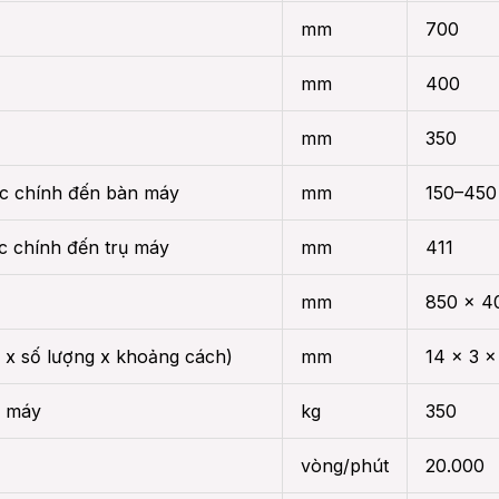
mm
700
mm
400
mm
350
ục chính đến bàn máy
mm
150–450
c chính đến trụ máy
mm
411
mm
850 x 4
 x số lượng x khoảng cách)
mm
14 x 3 x
n máy
kg
350
vòng/phút
20.000