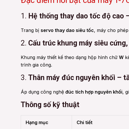
Đặc điểm nổi bật của máy T-7
1.
Hệ thống thay dao tốc độ cao –
Trang bị
servo thay dao siêu tốc
, máy cho phép 
2.
Cấu trúc khung máy siêu cứng,
Khung máy thiết kế theo dạng hộp hình chữ
W
k
trình gia công.
3.
Thân máy đúc nguyên khối – tă
Áp dụng công nghệ
đúc tích hợp nguyên khối
, 
Thông số kỹ thuật
Hạng mục
Chi tiết