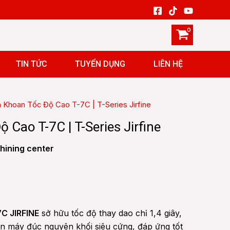
TIN TỨC
TUYỂN DỤNG
LIÊN HỆ
 Khoan Tốc Độ Cao T-7C | T-Series Jirfine
Cao T-7C | T-Series Jirfine
chining center
C JIRFINE
sở hữu tốc độ thay dao chỉ 1,4 giây,
ân máy đúc nguyên khối siêu cứng, đáp ứng tốt