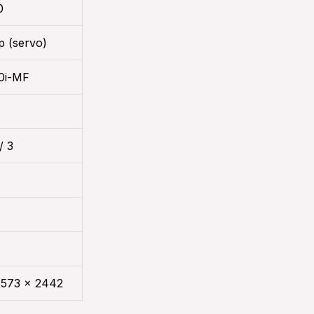
0
p (servo)
0i-MF
/ 3
2573 x 2442