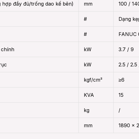
 hợp đầy đủ/trống dao kế bên)
mm
100 / 14
#
Dạng kẹ
#
FANUC 
 chính
kW
3.7 / 9
rục
kW
2.5 / 2.5 
kgf/cm²
≥6
KVA
15
kg
/
mm
1890 x 