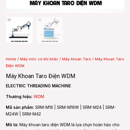
e
e
Home
/
Máy móc cơ khí khác
/
Máy khoan Taro
/ Máy Khoan Taro
Điện WDM
Máy Khoan Taro Điện WDM
ELECTRIC THREADING MACHINE
Thương hiệu:
WDM
Mã sản phẩm:
SRM-M16 | SRM-M16W | SRM-M24 | SRM-
M24W | SRM-M42
Mô tả:
Máy khoan taro điện WDM là lựa chọn hoàn hảo cho