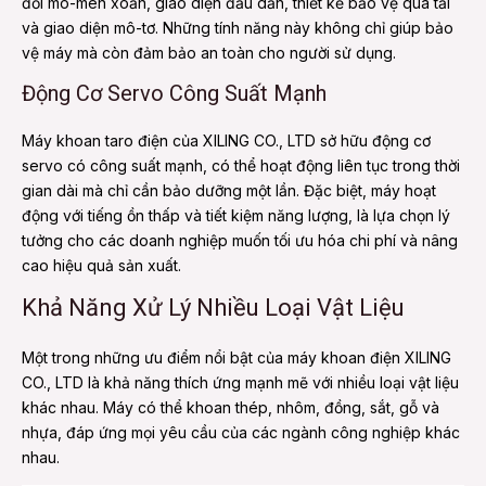
đổi mô-men xoắn, giao diện đầu dẫn, thiết kế bảo vệ quá tải
và giao diện mô-tơ. Những tính năng này không chỉ giúp bảo
vệ máy mà còn đảm bảo an toàn cho người sử dụng.
Động Cơ Servo Công Suất Mạnh
Máy khoan taro điện của XILING CO., LTD sở hữu động cơ
servo có công suất mạnh, có thể hoạt động liên tục trong thời
gian dài mà chỉ cần bảo dưỡng một lần. Đặc biệt, máy hoạt
động với tiếng ồn thấp và tiết kiệm năng lượng, là lựa chọn lý
tưởng cho các doanh nghiệp muốn tối ưu hóa chi phí và nâng
cao hiệu quả sản xuất.
Khả Năng Xử Lý Nhiều Loại Vật Liệu
Một trong những ưu điểm nổi bật của máy khoan điện XILING
CO., LTD là khả năng thích ứng mạnh mẽ với nhiều loại vật liệu
khác nhau. Máy có thể khoan thép, nhôm, đồng, sắt, gỗ và
nhựa, đáp ứng mọi yêu cầu của các ngành công nghiệp khác
nhau.