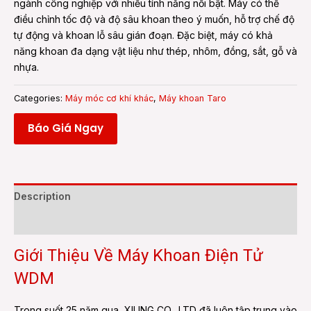
ngành công nghiệp với nhiều tính năng nổi bật. Máy có thể
điều chỉnh tốc độ và độ sâu khoan theo ý muốn, hỗ trợ chế độ
tự động và khoan lỗ sâu gián đoạn. Đặc biệt, máy có khả
năng khoan đa dạng vật liệu như thép, nhôm, đồng, sắt, gỗ và
nhựa.
Categories:
Máy móc cơ khí khác
,
Máy khoan Taro
Báo Giá Ngay
Description
Reviews (0)
Giới Thiệu Về Máy Khoan Điện Tử
WDM
Trong suốt 25 năm qua, XILING CO., LTD đã luôn tập trung vào