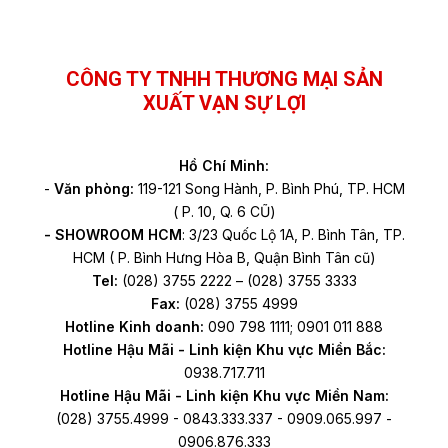
Facebook
YouTube
TikTok
CÔNG TY TNHH THƯƠNG MẠI SẢN
XUẤT VẠN SỰ LỢI
Hồ Chí Minh:
-
Văn phòng:
119-121 Song Hành, P. Bình Phú, TP. HCM
( P. 10, Q. 6 CŨ)
- SHOWROOM HCM
: 3/23 Quốc Lộ 1A, P. Bình Tân, TP.
HCM ( P. Bình Hưng Hòa B, Quận Bình Tân cũ)
Tel:
(028) 3755 2222 – (028) 3755 3333
Fax:
(028) 3755 4999
Hotline Kinh doanh:
090 798 1111; 0901 011 888
Hotline Hậu Mãi - Linh kiện Khu vực Miền Bắc:
0938.717.711
Hotline Hậu Mãi - Linh kiện Khu vực Miền Nam:
(028) 3755.4999 - 0843.333.337 - 0909.065.997 -
0906.876.333