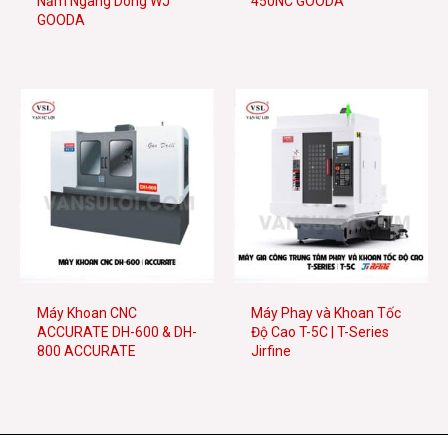
Nằm Ngang Dòng WJ
450NC GOODA
GOODA
Máy Khoan CNC
Máy Phay và Khoan Tốc
ACCURATE DH-600 & DH-
Độ Cao T-5C | T-Series
800 ACCURATE
Jirfine