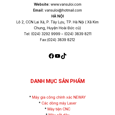
Website:
www.vansuloi.com
Email:
vansuloi@hotmail.com
HÀ NỘI
Lô 2, CCN Lai Xá, P. Tây Lựu, TP. Hà Nội ( Xã Kim
Chung, Huyện Hoài Đức cũ)
Tel: (024) 3292 9999 – (024) 3839 8211
Fax:(024) 3839 8212
DANH MỤC SẢN PHẨM
*
Máy gia công chính xác NEWAY
*
Các dòng máy Laser
*
Máy tiện CNC
*
Máy cắt dây