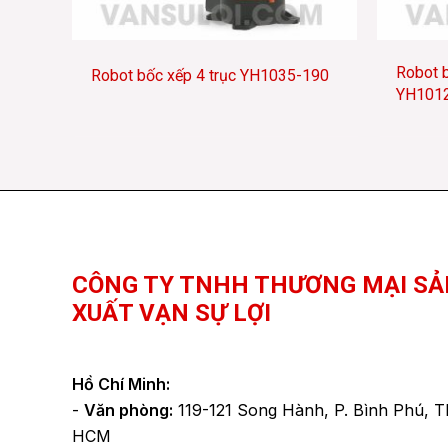
Robot b
Robot bốc xếp 4 trục YH1035-190
YH101
Facebook
YouTube
TikTok
CÔNG TY TNHH THƯƠNG MẠI SẢ
XUẤT VẠN SỰ LỢI
Hồ Chí Minh:
-
Văn phòng:
119-121 Song Hành, P. Bình Phú, T
HCM