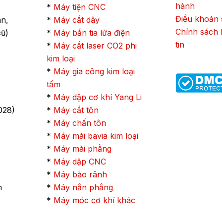
hành
*
Máy tiện CNC
Điều khoản 
ân,
*
Máy cắt dây
Chính sách 
cũ)
*
Máy bắn tia lửa điện
tin
*
Máy cắt laser CO2 phi
kim loại
*
Máy gia công kim loại
tấm
*
Máy dập cơ khí Yang Li
028)
*
Máy cắt tôn
*
Máy chấn tôn
*
Máy mài bavia kim loại
*
Máy mài phẳng
*
Máy dập CNC
*
Máy bào rãnh
m
*
Máy nắn phẳng
*
Máy móc cơ khí khác