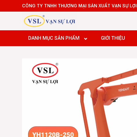
Skip
CÔNG TY TNHH THƯƠNG MẠI SẢN XUẤT VẠN SỰ LỢI
to
content
Máy tiệ
Máy tiệ
DANH MỤC SẢN PHẨM
GIỚI THIỆU
Máy pha
Máy pha
Máy pha
Máy Doa
Máy tiệ
Máy tiệ
Máy pha
Máy pha
Máy pha
Máy Doa