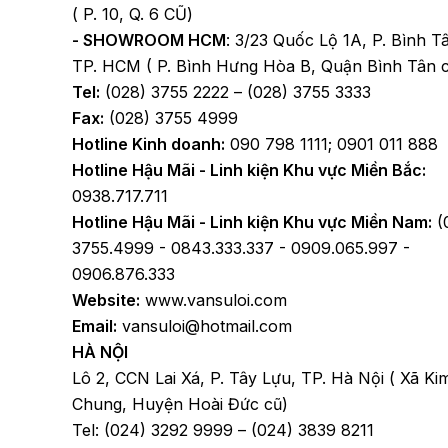
( P. 10, Q. 6 CŨ)
- SHOWROOM HCM
: 3/23 Quốc Lộ 1A, P. Bình T
TP. HCM ( P. Bình Hưng Hòa B, Quận Bình Tân 
Tel:
(028) 3755 2222 – (028) 3755 3333
Fax:
(028) 3755 4999
Hotline Kinh doanh:
090 798 1111; 0901 011 888
Hotline Hậu Mãi - Linh kiện Khu vực Miền Bắc:
0938.717.711
Hotline Hậu Mãi - Linh kiện Khu vực Miền Nam:
(
3755.4999 - 0843.333.337 - 0909.065.997 -
0906.876.333
Website:
www.vansuloi.com
Email:
vansuloi@hotmail.com
HÀ NỘI
Lô 2, CCN Lai Xá, P. Tây Lựu, TP. Hà Nội ( Xã Ki
Chung, Huyện Hoài Đức cũ)
Tel: (024) 3292 9999 – (024) 3839 8211