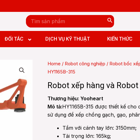
Search
for:
n đứng CNC
n ngang CNC
ĐỐI TÁC
DỊCH VỤ KỸ THUẬT
KIẾN THỨC
y đứng CNC
y ngang CNC
Home
/
Robot công nghiệp
/
Robot bốc xếp
y giường CNC
HY1165B-315
 Boring and Milling machine CNC
n đứng CNC
Robot xếp hàng và Robot
n ngang CNC
y đứng CNC
Thương hiệu: Yooheart
y ngang CNC
Mô tả:
HY1165B-315 được thiết kế cho c
y giường CNC
sử dụng để xếp chồng gạch, gạo, phân
 Boring and Milling machine CNC
Tầm với cánh tay lớn: 3150mm;
Tải trọng lớn: 165kg;