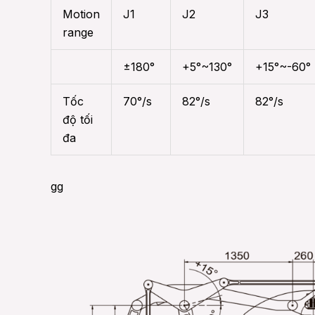
Motion
J1
J2
J3
range
±180°
+5°~130°
+15°~-60°
Tốc
70°/s
82°/s
82°/s
độ tối
đa
gg