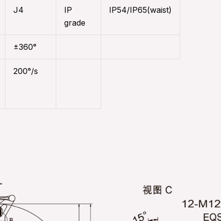
J4
IP
IP54/IP65(waist)
grade
±360°
200°/s