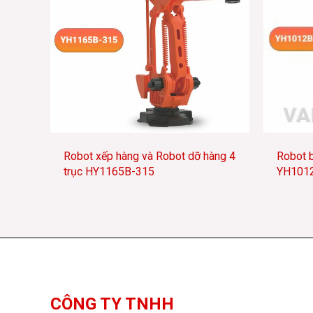
Robot xếp hàng và Robot dỡ hàng 4
Robot b
trục HY1165B-315
YH101
Facebook
YouTube
TikTok
CÔNG TY TNHH