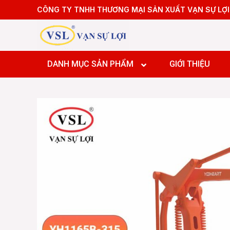
Skip
CÔNG TY TNHH THƯƠNG MẠI SẢN XUẤT VẠN SỰ LỢI
to
content
Máy tiệ
Máy tiệ
DANH MỤC SẢN PHẨM
GIỚI THIỆU
Máy pha
Máy pha
Máy pha
Máy Doa
Máy tiệ
Máy tiệ
Máy pha
Máy pha
Máy pha
Máy Doa