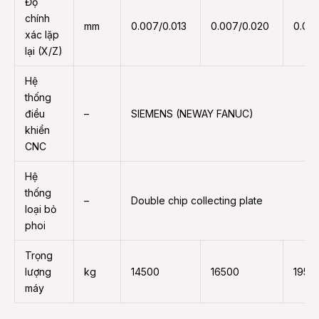
Độ
chính
mm
0.007/0.013
0.007/0.020
0.00
xác lặp
lại (X/Z)
Hệ
thống
điều
–
SIEMENS (NEWAY FANUC)
khiển
CNC
Hệ
thống
–
Double chip collecting plate
loại bỏ
phoi
Trọng
lượng
kg
14500
16500
1950
máy