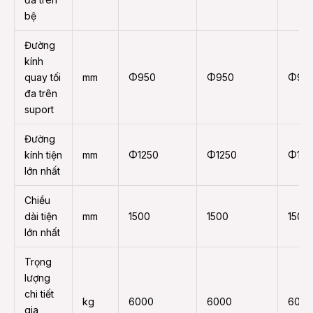
bệ
Đường
kính
quay tối
mm
Φ950
Φ950
Φ95
đa trên
suport
Đường
kính tiện
mm
Φ1250
Φ1250
Φ125
lớn nhất
Chiều
dài tiện
mm
1500
1500
1500
lớn nhất
Trọng
lượng
chi tiết
kg
6000
6000
6000
gia