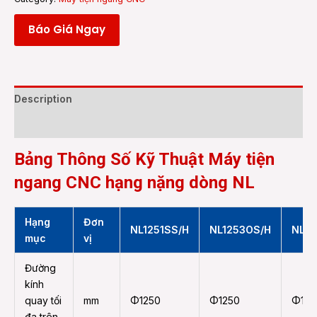
Báo Giá Ngay
Description
Reviews (0)
Bảng Thông Số Kỹ Thuật Máy tiện
ngang CNC hạng nặng dòng NL
Hạng
Đơn
NL1251SS/H
NL1253OS/H
NL12
mục
vị
Đường
kính
quay tối
mm
Φ1250
Φ1250
Φ125
đa trên