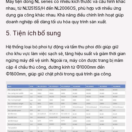
Máy tiện dòng NL series có nhiều kích thước và cấu hình khác
nhau, từ NL1251SS/H đến NL2006OS, phù hợp với nhiều ứng
dụng gia công khác nhau. Khả năng điều chỉnh linh hoạt giúp
doanh nghiệp dễ dàng tối ưu hóa quy trình sản xuất.
5. Tiện ích bổ sung
Hệ thống loại bỏ phoi tự động và tấm thu phoi đôi giúp giữ
cho khu vực làm việc sạch sẽ, tăng hiệu suất và giảm thời gian
ngừng máy để vệ sinh. Ngoài ra, máy còn được trang bị mâm
cặp 4 chấu thủ công, đường kính từ Φ1000mm đến
Φ1800mm, giúp giữ chặt phôi trong quá trình gia công.