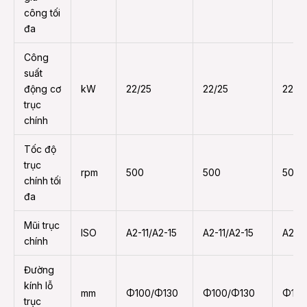
công tối
đa
Công
suất
động cơ
kW
22/25
22/25
22/2
trục
chính
Tốc độ
trục
rpm
500
500
500
chính tối
đa
Mũi trục
ISO
A2-11/A2-15
A2-11/A2-15
A2-11
chính
Đường
kính lỗ
mm
Φ100/Φ130
Φ100/Φ130
Φ100
trục