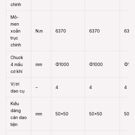
chính
Mô-
men
xoắn
N.m
6370
6370
6370
trục
chính
Chuck
4 mấu
mm
Φ1000
Φ1000
Φ100
cơ khí
Vị trí
–
4
4
4
dao cụ
Kiểu
dáng
mm
50×50
50×50
50×5
cán dao
tiện