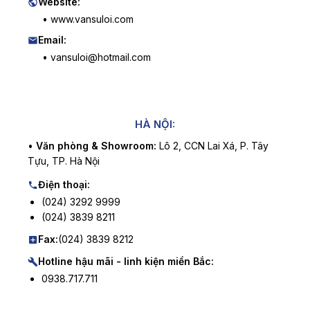
Website:
• www.vansuloi.com
Email:
• vansuloi@hotmail.com
HÀ NỘI:
•
Văn phòng & Showroom:
Lô 2, CCN Lai Xá, P. Tây
Tựu, TP. Hà Nội
Điện thoại:
(024) 3292 9999
(024) 3839 8211
Fax:
(024) 3839 8212
Hotline hậu mãi - linh kiện miền Bắc:
0938.717.711