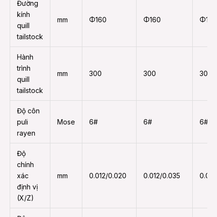
Đường
kính
mm
Φ160
Φ160
Φ160
quill
tailstock
Hành
trình
mm
300
300
300
quill
tailstock
Độ côn
puli
Mose
6#
6#
6#
rayen
Độ
chính
xác
mm
0.012/0.020
0.012/0.035
0.012
định vị
(X/Z)