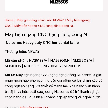
e
Home
/
Máy gia công chính xác NEWAY
/
Máy tiện ngang
CNC
/ Máy tiện ngang CNC hạng nặng dòng NL
e
Máy tiện ngang CNC hạng nặng dòng NL
NL series Heavy duty CNC horizontal lathe
Thương hiệu:
NEWAY
Mã sản phẩm:
NL1251SS/H | NL1253OS/H | NL1255OS/H |
NL1603OS | NL1606OS | NL2005OS | NL2006OS
Mô tả:
Máy tiện ngang CNC hạng nặng dòng NL series là giải
pháp hoàn hảo cho các nhu cầu gia công cơ khí chính xác và
công nghiệp nặng. Với thiết kế mạnh mẽ, khả năng vận hành
ổn định và hiệu suất cao, dòng NL series đã trở thành sự lựa
chọn hàng đầu của nhiều doanh nghiệp trong và ngoài nước.
Category:
Máy tiện ngang CNC