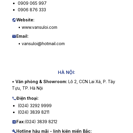
0909 065 997
0906 876 333
Website:
• www.vansuloi.com
Email:
• vansuloi@hotmail.com
HÀ NỘI:
•
Văn phòng & Showroom:
Lô 2, CCN Lai Xá, P. Tây
Tựu, TP. Hà Nội
Điện thoại:
(024) 3292 9999
(024) 3839 8211
Fax:
(024) 3839 8212
Hotline hậu mãi - linh kiện miền Bắc: