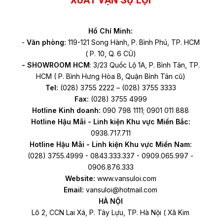
XUẤT VẠN SỰ LỢI
Hồ Chí Minh:
-
Văn phòng:
119-121 Song Hành, P. Bình Phú, TP. HCM
( P. 10, Q. 6 CŨ)
- SHOWROOM HCM
: 3/23 Quốc Lộ 1A, P. Bình Tân, TP.
HCM ( P. Bình Hưng Hòa B, Quận Bình Tân cũ)
Tel:
(028) 3755 2222 – (028) 3755 3333
Fax:
(028) 3755 4999
Hotline Kinh doanh:
090 798 1111; 0901 011 888
Hotline Hậu Mãi - Linh kiện Khu vực Miền Bắc:
0938.717.711
Hotline Hậu Mãi - Linh kiện Khu vực Miền Nam:
(028) 3755.4999 - 0843.333.337 - 0909.065.997 -
0906.876.333
Website:
www.vansuloi.com
Email:
vansuloi@hotmail.com
HÀ NỘI
Lô 2, CCN Lai Xá, P. Tây Lựu, TP. Hà Nội ( Xã Kim