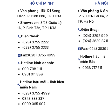
HỒ CHÍ MINH:
HÀ NỘI
•
Văn phòng:
119-121 Song
•
Văn phòng & S
Hành, P. Bình Phú, TP. HCM
Lô 2, CCN Lai Xá, 
TP. Hà Nội
•
Showroom:
3/23 Quốc Lộ
1A, P. Bình Tân, TP. HCM
Điện thoại:
(024) 3292 99
Điện thoại:
(024) 3839 8211
(028) 3755 2222
(028) 3755 3333
Fax:
(024) 3839 
Fax:
(028) 3755 4999
Hotline hậu mãi 
miền Bắc:
Hotline kinh doanh:
0938.717.711
090 798 1111
0901 011 888
Hotline hậu mãi - linh kiện
miền Nam:
(028) 3755 4999
0843 333 337
0909 065 997