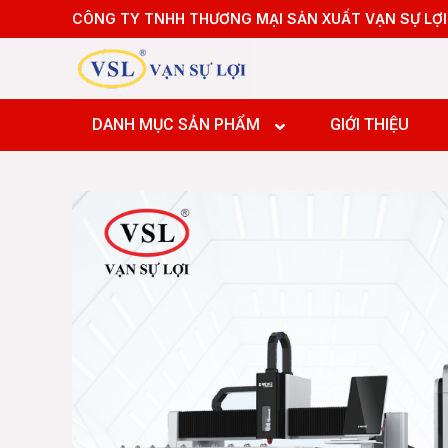
Skip
CÔNG TY TNHH THƯƠNG MẠI SẢN XUẤT VẠN SỰ LỢI
to
content
Máy tiệ
Máy tiệ
DANH MỤC SẢN PHẨM
GIỚI THIỆU
Máy pha
Máy pha
Máy pha
Máy Doa
Máy tiệ
Máy tiệ
Máy pha
Máy pha
Máy pha
Máy Doa