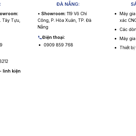
:
ĐÀ NẴNG:
S
howroom:
•
Showroom:
119 Võ Chí
Máy gia
P. Tây Tựu,
Công, P. Hòa Xuân, TP. Đà
xác CN
Nẵng
Các dòn
Điện thoại:
Máy gia
99
0909 859 768
Thiết bị
8212
- linh kiện