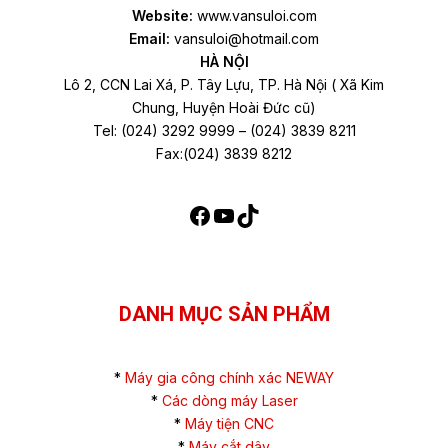
Website:
www.vansuloi.com
Email:
vansuloi@hotmail.com
HÀ NỘI
Lô 2, CCN Lai Xá, P. Tây Lựu, TP. Hà Nội ( Xã Kim
Chung, Huyện Hoài Đức cũ)
Tel: (024) 3292 9999 – (024) 3839 8211
Fax:(024) 3839 8212
DANH MỤC SẢN PHẨM
*
Máy gia công chính xác NEWAY
*
Các dòng máy Laser
*
Máy tiện CNC
*
Máy cắt dây