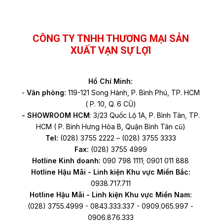
Facebook
YouTube
TikTok
CÔNG TY TNHH THƯƠNG MẠI SẢN
XUẤT VẠN SỰ LỢI
Hồ Chí Minh:
-
Văn phòng:
119-121 Song Hành, P. Bình Phú, TP. HCM
( P. 10, Q. 6 CŨ)
- SHOWROOM HCM
: 3/23 Quốc Lộ 1A, P. Bình Tân, TP.
HCM ( P. Bình Hưng Hòa B, Quận Bình Tân cũ)
Tel:
(028) 3755 2222 – (028) 3755 3333
Fax:
(028) 3755 4999
Hotline Kinh doanh:
090 798 1111; 0901 011 888
Hotline Hậu Mãi - Linh kiện Khu vực Miền Bắc:
0938.717.711
Hotline Hậu Mãi - Linh kiện Khu vực Miền Nam:
(028) 3755.4999 - 0843.333.337 - 0909.065.997 -
0906.876.333