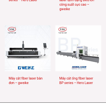
series – Hero Laser
laser định dạng siêu lớn
công suất cực cao –
gweike
Máy cắt fiber laser bàn
Máy cắt ống fiber laser
đơn – gweike
BP series – Hero Laser