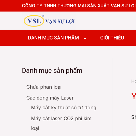
Skip
CÔNG TY TNHH THƯƠNG MẠI SẢN XUẤT VẠN SỰ LỢI
to
content
Máy tiệ
Máy tiệ
DANH MỤC SẢN PHẨM
GIỚI THIỆU
Máy pha
Máy pha
Máy pha
Danh mục sản phẩm
Máy Doa
Máy tiệ
H
Máy tiệ
Chưa phân loại
Máy pha
Y
Các dòng máy Laser
Máy pha
Máy cắt kỹ thuật số tự động
Máy pha
Máy Doa
Sh
Máy cắt laser CO2 phi kim
loại