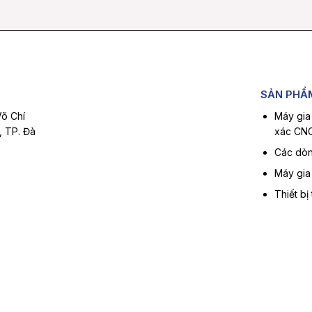
SẢN PHẨ
Võ Chí
Máy gia
, TP. Đà
xác CN
Các dòn
Máy gia
Thiết bị