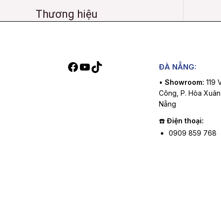
Thương hiệu
Facebook
YouTube
TikTok
ĐÀ NẴNG:
•
Showroom:
119 
Công, P. Hòa Xuân
Nẵng
☎️
Điện thoại:
0909 859 768