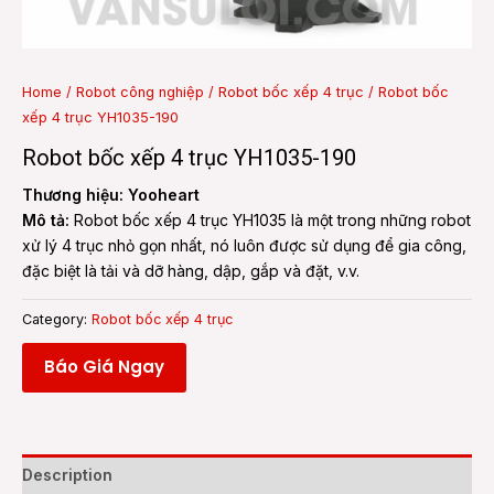
e
Home
/
Robot công nghiệp
/
Robot bốc xếp 4 trục
/ Robot bốc
xếp 4 trục YH1035-190
e
Robot bốc xếp 4 trục YH1035-190
Thương hiệu: Yooheart
Mô tả:
Robot bốc xếp 4 trục YH1035 là một trong những robot
xử lý 4 trục nhỏ gọn nhất, nó luôn được sử dụng để gia công,
đặc biệt là tải và dỡ hàng, dập, gắp và đặt, v.v.
Category:
Robot bốc xếp 4 trục
Báo Giá Ngay
Description