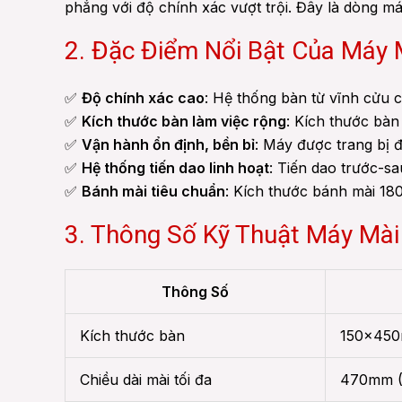
phẳng với độ chính xác vượt trội. Đây là dòng 
2. Đặc Điểm Nổi Bật Của Má
✅
Độ chính xác cao
: Hệ thống bàn từ vĩnh cửu c
✅
Kích thước bàn làm việc rộng
: Kích thước bàn
✅
Vận hành ổn định, bền bỉ
: Máy được trang bị 
✅
Hệ thống tiến dao linh hoạt
: Tiến dao trước-s
✅
Bánh mài tiêu chuẩn
: Kích thước bánh mài 18
3. Thông Số Kỹ Thuật Máy M
Thông Số
Kích thước bàn
150×450
Chiều dài mài tối đa
470mm (