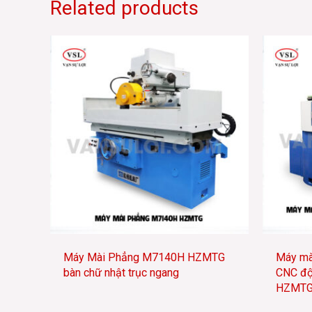
Related products
Máy Mài Phẳng M7140H HZMTG
Máy mài
bàn chữ nhật trục ngang
CNC độ
HZMT