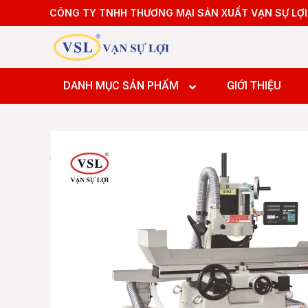
Skip
CÔNG TY TNHH THƯƠNG MẠI SẢN XUẤT VẠN SỰ LỢI
to
content
DANH MỤC SẢN PHẨM
GIỚI THIỆU
Máy tiệ
Máy tiệ
Máy tiệ
Máy pha
Máy tiệ
Máy pha
Máy pha
Máy pha
Máy pha
Máy Doa
Máy pha
Máy Doa