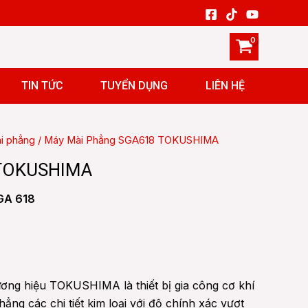
TIN TỨC
TUYỂN DỤNG
LIÊN HỆ
i phẳng
/ Máy Mài Phẳng SGA618 TOKUSHIMA
 TOKUSHIMA
SGA 618
ơng hiệu TOKUSHIMA là thiết bị gia công cơ khí
ng các chi tiết kim loại với độ chính xác vượt