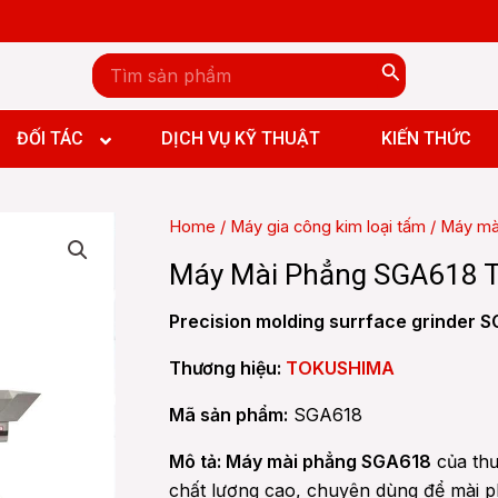
Search
for:
ĐỐI TÁC
DỊCH VỤ KỸ THUẬT
KIẾN THỨC
Home
/
Máy gia công kim loại tấm
/
Máy mà
n đứng CNC
n ngang CNC
Máy Mài Phẳng SGA618
n đứng CNC
y đứng CNC
n ngang CNC
Precision molding surrface grinder 
y ngang CNC
y đứng CNC
y giường CNC
y ngang CNC
Thương hiệu:
TOKUSHIMA
 Boring and Milling machine CNC
y giường CNC
Mã sản phẩm:
SGA618
 Boring and Milling machine CNC
Mô tả: Máy mài phẳng SGA618
của thư
chất lượng cao, chuyên dùng để mài phẳ