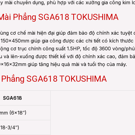
máy mài chuyên dụng, phù hợp với các xưởng gia công kim 
y Mài Phẳng SGA618 TOKUSHIMA
ùng cơ chế mài hiện đại giúp đảm bảo độ chính xác tuyệt đ
 150×450mm giúp gia công được các chi tiết có kích thước 
động cơ trục chính công suất 1.5HP, tốc độ 3600 vòng/ph
au và lên-xuống được thiết kế với độ chính xác cao, đảm b
0×16×32mm giúp tăng hiệu quả mài và tuổi thọ của máy.
ài Phẳng SGA618 TOKUSHIMA
SGA618
mm (6×18″)
18-3/4″)