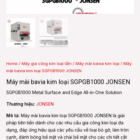
e
e
Home
/
Máy gia công kim loại tấm
/
Máy mài bavia kim loại
/ Máy
mài bavia kim loại SGPGB1000 JONSEN
Máy mài bavia kim loại SGPGB1000 JONSEN
SGPGB1000 Metal Surface and Edge All-in-One Solution
Thương hiệu:
JONSEN
Mô tả:
Máy mài bavia kim loại SGPGB1000 JONSEN là giải
pháp tiên tiến dành cho các nhu cầu gia công kim loại đa
dạng, đáp ứng hiệu quả các yêu cầu về loại bỏ gờ, làm tròn
cạnh, đánh bóng bề mặt và chải bề mặt cho các chi tiết cắt