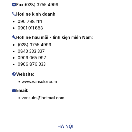
Fax:
(028) 3755 4999
Hotline kinh doanh:
090 798 1111
0901 011 888
Hotline hậu mãi - linh kiện miền Nam:
(028) 3755 4999
0843 333 337
0909 065 997
0906 876 333
Website:
• www.vansuloi.com
Email:
• vansuloi@hotmail.com
HÀ NỘI: