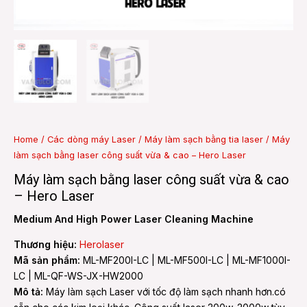
e
e
Home
/
Các dòng máy Laser
/
Máy làm sạch bằng tia laser
/ Máy
làm sạch bằng laser công suất vừa & cao – Hero Laser
Máy làm sạch bằng laser công suất vừa & cao
– Hero Laser
Medium And High Power Laser Cleaning Machine
Thương hiệu:
Herolaser
Mã sản phẩm:
ML-MF200I-LC | ML-MF500I-LC | ML-MF1000I-
LC | ML-QF-WS-JX-HW2000
Mô tả:
Máy làm sạch Laser với tốc độ làm sạch nhanh hơn.có