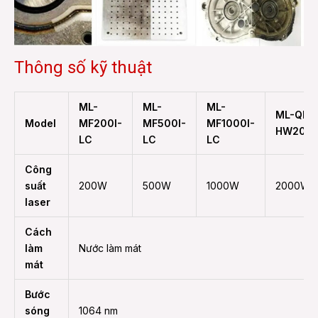
Thông số kỹ thuật
ML-
ML-
ML-
ML-QF-
Model
MF200I-
MF500I-
MF1000I-
HW200
LC
LC
LC
Công
suất
200W
500W
1000W
2000W
laser
Cách
làm
Nước làm mát
mát
Bước
sóng
1064 nm