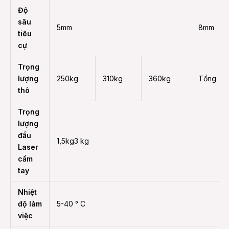
Độ
sâu
5mm
8mm
tiêu
cự
Trọng
lượng
250kg
310kg
360kg
Tổng 48
thô
Trọng
lượng
đầu
1,5kg3 kg
Laser
cầm
tay
Nhiệt
độ làm
5-40 ° C
việc