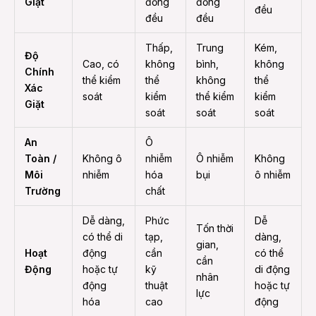
Giặt
đồng
đồng
đều
đều
đều
Thấp,
Trung
Kém,
Độ
Cao, có
không
bình,
không
Chính
thể kiểm
thể
không
thể
Xác
soát
kiểm
thể kiểm
kiểm
Giặt
soát
soát
soát
An
Ô
Toàn /
Không ô
nhiễm
Ô nhiễm
Không
Môi
nhiễm
hóa
bụi
ô nhiễm
Trường
chất
Dễ dàng,
Phức
Dễ
Tốn thời
có thể di
tạp,
dàng,
gian,
Hoạt
động
cần
có thể
cần
Động
hoặc tự
kỹ
di động
nhân
động
thuật
hoặc tự
lực
hóa
cao
động