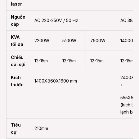
laser
Nguồn
AC 220-250V / 50 Hz
AC 380V 
cấp
KVA
2200W
5100W
7500W
14000W
tối đa
Chiều
12-15m
12-15m
12-15m
12-15m
dài sợi
Kích
2400X8
1400X860X1600 mm
thước
+
555X52
(kích th
lạnh bên
Tiêu
210mm
cự