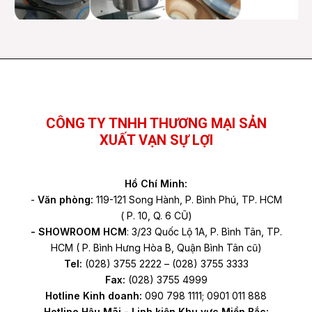
Facebook
YouTube
TikTok
CÔNG TY TNHH THƯƠNG MẠI SẢN
XUẤT VẠN SỰ LỢI
Hồ Chí Minh:
-
Văn phòng:
119-121 Song Hành, P. Bình Phú, TP. HCM
( P. 10, Q. 6 CŨ)
- SHOWROOM HCM
: 3/23 Quốc Lộ 1A, P. Bình Tân, TP.
HCM ( P. Bình Hưng Hòa B, Quận Bình Tân cũ)
Tel:
(028) 3755 2222 – (028) 3755 3333
Fax:
(028) 3755 4999
Hotline Kinh doanh:
090 798 1111; 0901 011 888
Hotline Hậu Mãi - Linh kiện Khu vực Miền Bắc: