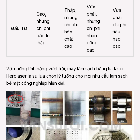
Vừa
Thấp,
Vừa
Cao,
phải,
nhưng
phải,
nhưng
nhưng
chi phí
chi phí
Đầu Tư
chi phí
chi phí
hóa
tiêu
bảo trì
nhân
chất
hao
thấp
công
cao
cao
cao
Với những tính năng vượt trội, máy làm sạch bằng tia laser
Herolaser là sự lựa chọn lý tưởng cho mọi nhu cầu làm sạch
bề mặt công nghiệp hiện đại.