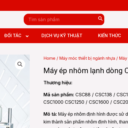
Search
for:
n đứng CNC
n ngang CNC
ĐỐI TÁC
DỊCH VỤ KỸ THUẬT
KIẾN THỨC
y đứng CNC
y ngang CNC
Home
/
Máy móc thiết bị ngành nhựa
/
Máy
y giường CNC
 Boring and Milling machine CNC
Máy ép nhôm lạnh dòng 
n đứng CNC
n ngang CNC
Thương hiệu:
y đứng CNC
y ngang CNC
Mã sản phẩm:
CSC88 / CSC138 / CSC1
CSC1000 CSC1250 / CSC1600 / CSC2
y giường CNC
 Boring and Milling machine CNC
Mô tả:
Máy ép nhôm định hình được sử d
kim thành sản phẩm nhôm định hình, tha