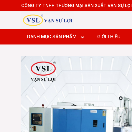
Skip
CÔNG TY TNHH THƯƠNG MẠI SẢN XUẤT VẠN SỰ LỢI
to
content
Máy tiệ
Máy tiệ
DANH MỤC SẢN PHẨM
GIỚI THIỆU
Máy pha
Máy pha
Máy pha
Máy Doa
Máy tiệ
Máy tiệ
Máy pha
Máy pha
Máy pha
Máy Doa