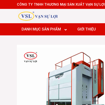
Skip
CÔNG TY TNHH THƯƠNG MẠI SẢN XUẤT VẠN SỰ LỢI
to
content
Máy tiệ
Máy tiệ
DANH MỤC SẢN PHẨM
GIỚI THIỆU
Máy pha
Máy pha
Máy pha
Máy Doa
Máy tiệ
Máy tiệ
Máy pha
Máy pha
Máy pha
Máy Doa