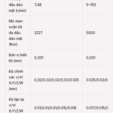
đầu đảo
7,48
5~150
mặt (r/min)
Mô-men
xoắn tối
đa đầu
2227
5000
đảo mặt
(N.m)
Đơn vị hiển
0,001
0,001
thị (mm)
Độ chính
xác vị trí
0,02/0,02/0,02/0,02/0.025
0.025/0.02/0.02
X/Y/Z/W
(mm)
Độ lặp lại
vị trí
0.01/0.01/0.01/0.015/0.018
0.017/0.015/0.0
X/Y/Z/W