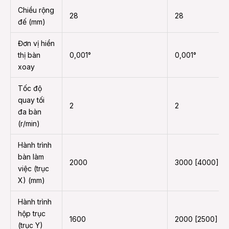
Chiều rộng
28
28
đế (mm)
Đơn vị hiển
thị bàn
0,001°
0,001°
xoay
Tốc độ
quay tối
2
2
đa bàn
(r/min)
Hành trình
bàn làm
2000
3000 [4000]
việc (trục
X) (mm)
Hành trình
hộp trục
1600
2000 [2500]
(trục Y)