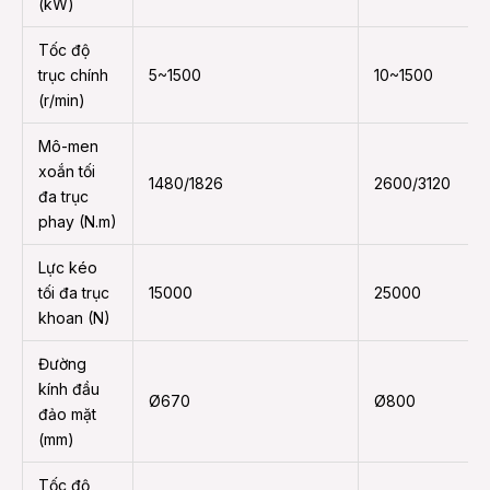
(kW)
Tốc độ
trục chính
5~1500
10~1500
(r/min)
Mô-men
xoắn tối
1480/1826
2600/3120
đa trục
phay (N.m)
Lực kéo
tối đa trục
15000
25000
khoan (N)
Đường
kính đầu
Ø670
Ø800
đảo mặt
(mm)
Tốc độ