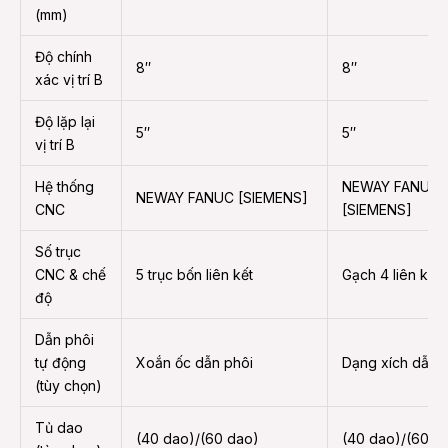
(mm)
Độ chính
8″
8″
xác vị trí B
Độ lặp lại
5″
5″
vị trí B
Hệ thống
NEWAY FANUC
NEWAY FANUC [SIEMENS]
CNC
[SIEMENS]
Số trục
CNC & chế
5 trục bốn liên kết
Gạch 4 liên kết
độ
Dẫn phôi
tự động
Xoắn ốc dẫn phôi
Dạng xích dẫn
(tùy chọn)
Tủ dao
(40 dao)/(60 dao)
(40 dao)/(60 d