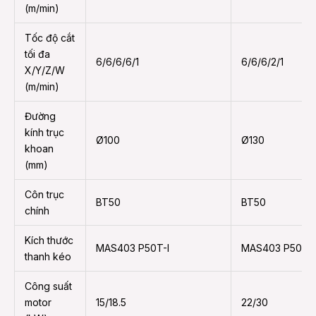
(m/min)
Tốc độ cắt
tối đa
6/6/6/6/1
6/6/6/2/1
X/Y/Z/W
(m/min)
Đường
kính trục
Ø100
Ø130
khoan
(mm)
Côn trục
BT50
BT50
chính
Kích thước
MAS403 P50T-I
MAS403 P50T-I
thanh kéo
Công suất
motor
15/18.5
22/30