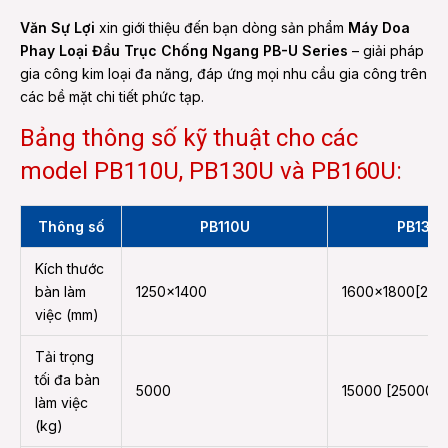
Văn Sự Lợi
xin giới thiệu đến bạn dòng sản phẩm
Máy Doa
Phay Loại Đầu Trục Chống Ngang PB-U Series
– giải pháp
gia công kim loại đa năng, đáp ứng mọi nhu cầu gia công trên
các bề mặt chi tiết phức tạp.
Bảng thông số kỹ thuật cho các
model PB110U, PB130U và PB160U:
Thông số
PB110U
PB130
Kích thước
bàn làm
1250×1400
1600×1800[200
việc (mm)
Tải trọng
tối đa bàn
5000
15000 [25000]
làm việc
(kg)