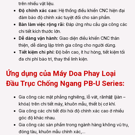
trên nhiều vật liệu.
Độ chính xác cao:
Hệ thống điều khiển CNC hiện đại
đảm bảo độ chính xác tuyệt đối cho sản phẩm.
Bàn làm việc rộng rãi:
Đáp ứng nhu cầu gia công các
chi tiết kích thước lớn.
Dễ dàng vận hành:
Giao diện điều khiển CNC thân
thiện, dễ dàng lập trình gia công cho người dùng.
Tiết kiệm chi phí:
Độ bền cao, ít hư hỏng, tiết kiệm tối
đa chi phí bảo trì, thay thế linh kiện.
Ứng dụng của Máy Doa Phay Loại
Đầu Trục Chống Ngang PB-U Series:
Gia công các mặt phẳng nghiêng, lỗ vát, rãnh鍵 (jiàn –
khóa) trên chi tiết máy, khuôn mẫu, thiết bị cơ khí.
Gia công các chi tiết đòi hỏi độ chính xác cao ở nhiều
góc độ khác nhau.
Gia công các sản phẩm trong ngành hàng không vũ trụ,
đóng tàu, khuôn mẫu chính xác,…