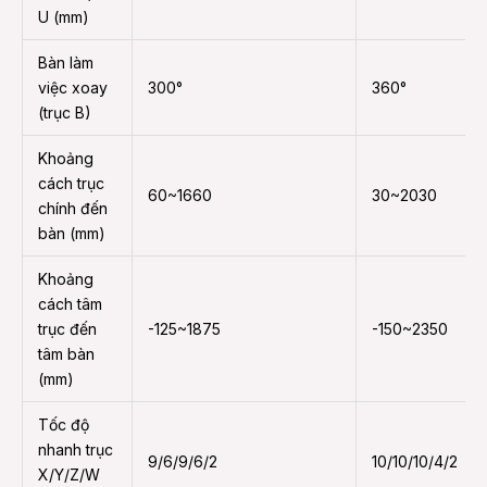
U (mm)
Bàn làm
việc xoay
300°
360°
(trục B)
Khoảng
cách trục
60~1660
30~2030
chính đến
bàn (mm)
Khoảng
cách tâm
trục đến
-125~1875
-150~2350
tâm bàn
(mm)
Tốc độ
nhanh trục
9/6/9/6/2
10/10/10/4/2
X/Y/Z/W