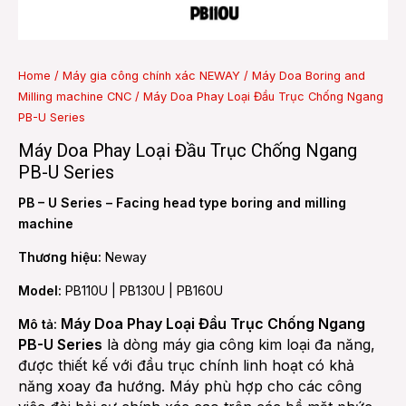
e
Home
/
Máy gia công chính xác NEWAY
/
Máy Doa Boring and
Milling machine CNC
/ Máy Doa Phay Loại Đầu Trục Chống Ngang
e
PB-U Series
Máy Doa Phay Loại Đầu Trục Chống Ngang
PB-U Series
PB – U Series – Facing head type boring and milling
machine
Thương hiệu:
Neway
Model:
PB110U | PB130U | PB160U
Máy Doa Phay Loại Đầu Trục Chống Ngang
Mô tả:
PB-U Series
là dòng máy gia công kim loại đa năng,
được thiết kế với đầu trục chính linh hoạt có khả
năng xoay đa hướng. Máy phù hợp cho các công