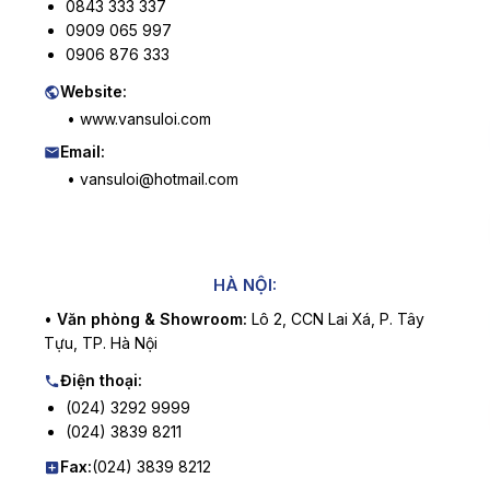
0843 333 337
0909 065 997
0906 876 333
Website:
• www.vansuloi.com
Email:
• vansuloi@hotmail.com
HÀ NỘI:
•
Văn phòng & Showroom:
Lô 2, CCN Lai Xá, P. Tây
Tựu, TP. Hà Nội
Điện thoại:
(024) 3292 9999
(024) 3839 8211
Fax:
(024) 3839 8212