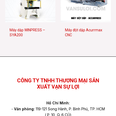
Máy dập WINPRESS –
Máy đột dập Acurrmax
SYA200
CNC
Facebook
YouTube
TikTok
CÔNG TY TNHH THƯƠNG MẠI SẢN
XUẤT VẠN SỰ LỢI
Hồ Chí Minh:
-
Văn phòng:
119-121 Song Hành, P. Bình Phú, TP. HCM
( P. 10, Q. 6 CŨ)