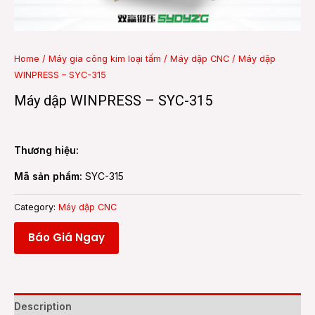
e
Home
/
Máy gia công kim loại tấm
/
Máy dập CNC
/ Máy dập
WINPRESS – SYC-315
e
Máy dập WINPRESS – SYC-315
Thương hiệu:
Mã sản phẩm:
SYC-315
Category:
Máy dập CNC
Báo Giá Ngay
Description