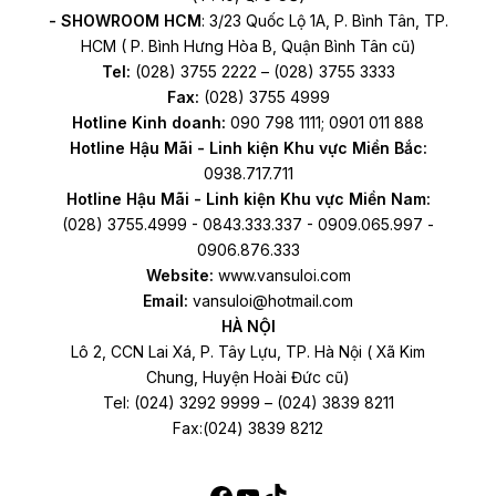
- SHOWROOM HCM
: 3/23 Quốc Lộ 1A, P. Bình Tân, TP.
HCM ( P. Bình Hưng Hòa B, Quận Bình Tân cũ)
Tel:
(028) 3755 2222 – (028) 3755 3333
Fax:
(028) 3755 4999
Hotline Kinh doanh:
090 798 1111; 0901 011 888
Hotline Hậu Mãi - Linh kiện Khu vực Miền Bắc:
0938.717.711
Hotline Hậu Mãi - Linh kiện Khu vực Miền Nam:
(028) 3755.4999 - 0843.333.337 - 0909.065.997 -
0906.876.333
Website:
www.vansuloi.com
Email:
vansuloi@hotmail.com
HÀ NỘI
Lô 2, CCN Lai Xá, P. Tây Lựu, TP. Hà Nội ( Xã Kim
Chung, Huyện Hoài Đức cũ)
Tel: (024) 3292 9999 – (024) 3839 8211
Fax:(024) 3839 8212