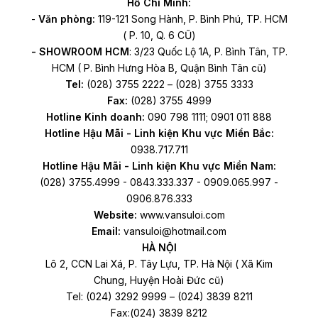
Hồ Chí Minh:
-
Văn phòng:
119-121 Song Hành, P. Bình Phú, TP. HCM
( P. 10, Q. 6 CŨ)
- SHOWROOM HCM
: 3/23 Quốc Lộ 1A, P. Bình Tân, TP.
HCM ( P. Bình Hưng Hòa B, Quận Bình Tân cũ)
Tel:
(028) 3755 2222 – (028) 3755 3333
Fax:
(028) 3755 4999
Hotline Kinh doanh:
090 798 1111; 0901 011 888
Hotline Hậu Mãi - Linh kiện Khu vực Miền Bắc:
0938.717.711
Hotline Hậu Mãi - Linh kiện Khu vực Miền Nam:
(028) 3755.4999 - 0843.333.337 - 0909.065.997 -
0906.876.333
Website:
www.vansuloi.com
Email:
vansuloi@hotmail.com
HÀ NỘI
Lô 2, CCN Lai Xá, P. Tây Lựu, TP. Hà Nội ( Xã Kim
Chung, Huyện Hoài Đức cũ)
Tel: (024) 3292 9999 – (024) 3839 8211
Fax:(024) 3839 8212