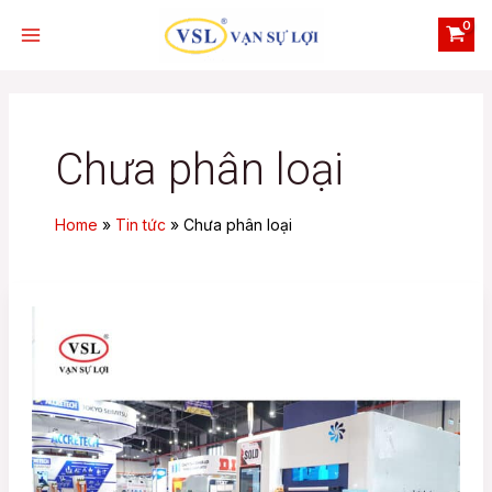
Skip
Main
to
Menu
content
Chưa phân loại
e
Home
Tin tức
Chưa phân loại
e
Bước
tiến
mới
cho
ngành
cơ
khí