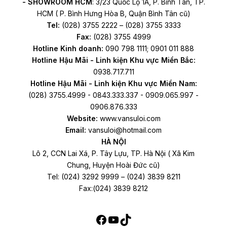
- SHOWROOM HCM
: 3/23 Quốc Lộ 1A, P. Bình Tân, TP.
HCM ( P. Bình Hưng Hòa B, Quận Bình Tân cũ)
Tel:
(028) 3755 2222 – (028) 3755 3333
Fax:
(028) 3755 4999
Hotline Kinh doanh:
090 798 1111; 0901 011 888
Hotline Hậu Mãi - Linh kiện Khu vực Miền Bắc:
0938.717.711
Hotline Hậu Mãi - Linh kiện Khu vực Miền Nam:
(028) 3755.4999 - 0843.333.337 - 0909.065.997 -
0906.876.333
Website:
www.vansuloi.com
Email:
vansuloi@hotmail.com
HÀ NỘI
Lô 2, CCN Lai Xá, P. Tây Lựu, TP. Hà Nội ( Xã Kim
Chung, Huyện Hoài Đức cũ)
Tel: (024) 3292 9999 – (024) 3839 8211
Fax:(024) 3839 8212