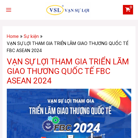
Skip
Main
to
Menu
content
Home
Sự kiện
VẠN SỰ LỢI THAM GIA TRIỂN LÃM GIAO THƯƠNG QUỐC TẾ
FBC ASEAN 2024
e
VẠN SỰ LỢI THAM GIA TRIỂN LÃM
GIAO THƯƠNG QUỐC TẾ FBC
ASEAN 2024
e