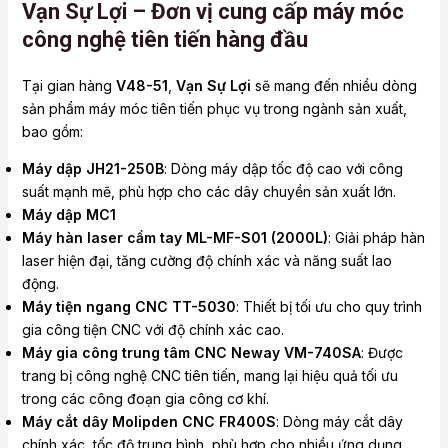
Vạn Sự Lợi – Đơn vị cung cấp máy móc
công nghệ tiên tiến hàng đầu
Tại gian hàng
V48-51
,
Vạn Sự Lợi
sẽ mang đến nhiều dòng
sản phẩm máy móc tiên tiến phục vụ trong ngành sản xuất,
bao gồm:
Máy dập JH21-250B
: Dòng máy dập tốc độ cao với công
suất mạnh mẽ, phù hợp cho các dây chuyền sản xuất lớn.
Máy dập MC1
Máy hàn laser cầm tay ML-MF-S01 (2000L)
: Giải pháp hàn
laser hiện đại, tăng cường độ chính xác và năng suất lao
động.
Máy tiện ngang CNC TT-5030
: Thiết bị tối ưu cho quy trình
gia công tiện CNC với độ chính xác cao.
Máy gia công trung tâm CNC Neway VM-740SA
: Được
trang bị công nghệ CNC tiên tiến, mang lại hiệu quả tối ưu
trong các công đoạn gia công cơ khí.
Máy cắt dây Molipden CNC FR400S
: Dòng máy cắt dây
chính xác, tốc độ trung bình, phù hợp cho nhiều ứng dụng