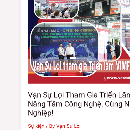
Tham
Gia
Triển
Lãm
VIMF
2024:
Nâng
Tầm
Công
Nghệ,
Cùng
Nâng
Tầm
Vạn Sự Lợi Tham Gia Triển Lã
Doanh
Nâng Tầm Công Nghệ, Cùng 
Nghiệp!
Nghiệp!
Sự kiện
/ By
Vạn Sự Lợi