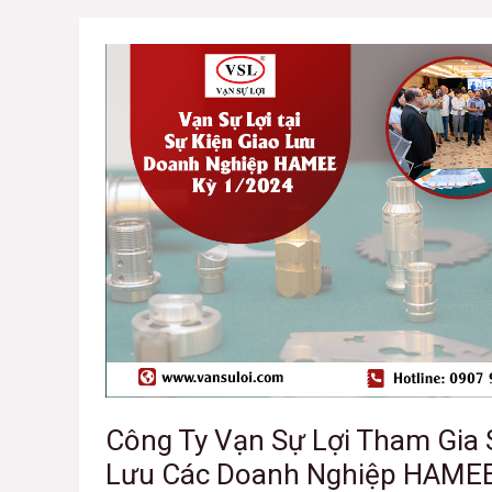
Công
Ty
Vạn
Sự
Lợi
Tham
Gia
Sự
Kiện
Giao
Lưu
Các
Doanh
Nghiệp
Công Ty Vạn Sự Lợi Tham Gia 
HAMEE
Lưu Các Doanh Nghiệp HAMEE
Kỳ