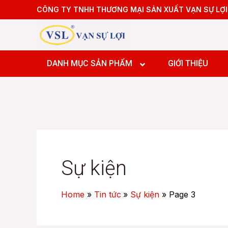
Skip
Post
CÔNG TY TNHH THƯƠNG MẠI SẢN XUẤT VẠN SỰ LỢI
to
pagination
content
Máy tiệ
Máy tiệ
DANH MỤC SẢN PHẨM
GIỚI THIỆU
Máy pha
Máy pha
Máy pha
Máy Doa
Máy tiệ
Máy tiệ
Máy pha
Sự kiện
Máy pha
Máy pha
Home
Tin tức
Sự kiện
Page 3
Máy Doa