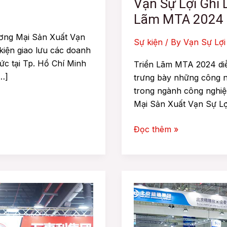
Vạn Sự Lợi Ghi
Lãm MTA 2024
ơng Mại Sản Xuất Vạn
Sự kiện
/ By
Vạn Sự Lợi
kiện giao lưu các doanh
c tại Tp. Hồ Chí Minh
Triển Lãm MTA 2024 diễn
[…]
trưng bày những công ng
trong ngành công nghi
Mại Sản Xuất Vạn Sự Lợ
Đọc thêm »
Vạn
Sự
Lợi