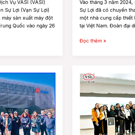
ịch Vụ VASI (VASI)
Vào tháng 3 năm 2024, 
 Sự Lợi (Vạn Sự Lợi)
Sự Lợi đã có chuyến th
à máy sản xuất máy đột
một nhà cung cấp thiết 
 Trung Quốc vào ngày 26
tại Việt Nam. Đoàn đại 
Đọc thêm »
ĐOÀN
DOANH
NGHIỆP
HAMEE
CÙNG
VẠN
SỰ
LỢI