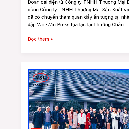
Đoàn đại diện từ Công ty TNHH Thương Mại D
cùng Công ty TNHH Thương Mại Sản Xuất Vạn
đã có chuyến tham quan đầy ấn tượng tại nh
dập Win-Win Press tọa lạc tại Thường Châu,
Đọc thêm »
ĐOÀN
DOANH
NGHIỆP
HAMEE
CÙNG
VẠN
SỰ
LỢI