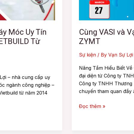
Quan
Nhà
Máy
ZYMT
áy Móc Uy Tín
Cùng VASI và V
IETBUILD Từ
ZYMT
Sự kiện
/ By
Vạn Sự Lợi
Nâng Tầm Hiểu Biết Về
đại diện từ Công ty TN
ợi – nhà cung cấp uy
Công ty TNHH Thương M
móc ngành công nghiệp –
chuyến tham quan đầy ấ
Vietbuild từ năm 2014
Đọc thêm »