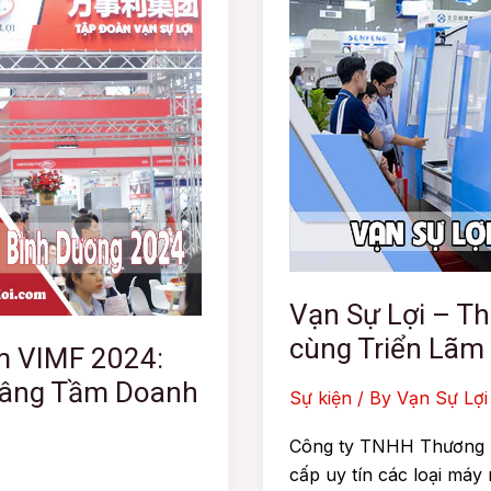
–
Thương
hiệu
uy
tín
đồng
hành
cùng
Triển
Lãm
MTA
Vạn Sự Lợi – Th
Việt
cùng Triển Lãm
Nam
m VIMF 2024:
2014-
Nâng Tầm Doanh
Sự kiện
/ By
Vạn Sự Lợi
2018
Công ty TNHH Thương M
cấp uy tín các loại má