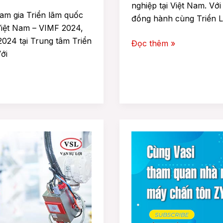
nghiệp tại Việt Nam. Vớ
am gia Triển lãm quốc
đồng hành cùng Triển 
iệt Nam – VIMF 2024,
024 tại Trung tâm Triển
Đọc thêm »
ới
Cùng
VASI
và
Vạn
Sự
Lợi
Tham