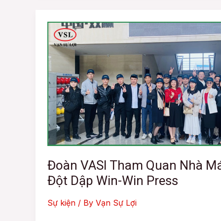
Đoàn
VASI
Tham
Quan
Nhà
Máy
Sản
Xuất
Máy
Đột
Dập
Đoàn VASI Tham Quan Nhà Má
Win-
Đột Dập Win-Win Press
Win
Press
Sự kiện
/ By
Vạn Sự Lợi