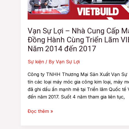
Máy
Móc
Uy
Tín
Vạn Sự Lợi – Nhà Cung Cấp M
Đồng
Đồng Hành Cùng Triển Lãm V
Hành
Năm 2014 đến 2017
Cùng
Triển
Sự kiện
/ By
Vạn Sự Lợi
Lãm
VIETBUILD
Công ty TNHH Thương Mại Sản Xuất Vạn Sự L
Từ
tín các loại máy móc gia công kim loại, máy 
Năm
đã ghi dấu ấn mạnh mẽ tại Triển lãm Quốc tế 
2014
đến năm 2017. Suốt 4 năm tham gia liên tục,
đến
2017
Đọc thêm »