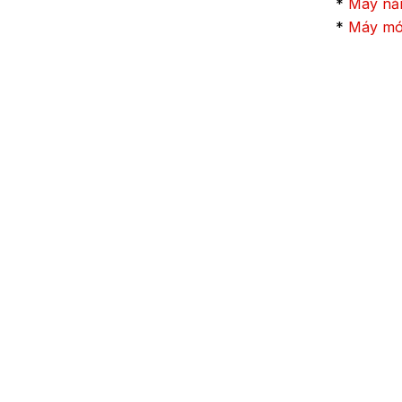
*
Máy nắ
*
Máy mó