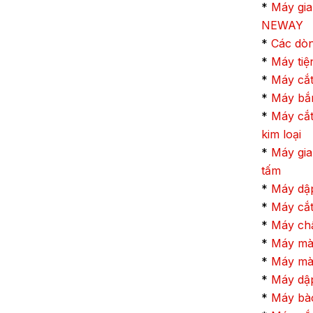
*
Máy gia
NEWAY
*
Các dò
*
Máy ti
*
Máy cắt
*
Máy bắn
*
Máy cắt
kim loại
*
Máy gia
tấm
*
Máy dập
*
Máy cắt
*
Máy ch
*
Máy mài
*
Máy mà
*
Máy dậ
*
Máy bà