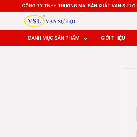
Skip
CÔNG TY TNHH THƯƠNG MẠI SẢN XUẤT VẠN SỰ LỢI
to
content
Máy tiệ
Máy tiệ
DANH MỤC SẢN PHẨM
GIỚI THIỆU
Máy pha
Máy pha
Máy pha
Máy Doa
Máy tiệ
Máy tiệ
Máy pha
Máy pha
Máy pha
Máy Doa