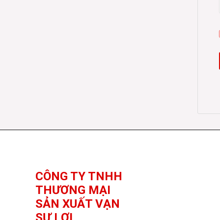
Facebook
YouTube
TikTok
CÔNG TY TNHH
THƯƠNG MẠI
SẢN XUẤT VẠN
SỰ LỢI