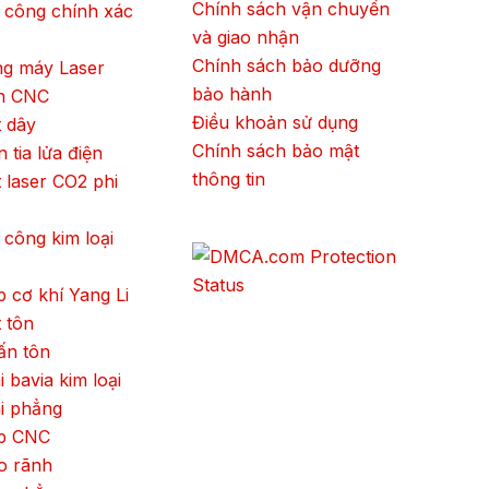
Chính sách vận chuyển
 công chính xác
và giao nhận
Chính sách bảo dưỡng
ng máy Laser
bảo hành
ện CNC
Điều khoản sử dụng
 dây
Chính sách bảo mật
 tia lửa điện
thông tin
 laser CO2 phi
 công kim loại
 cơ khí Yang Li
 tôn
ấn tôn
 bavia kim loại
i phẳng
p CNC
o rãnh